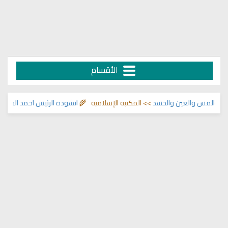
الأقسام
لمس والعين والحسد
>> المكتبة الإسلامية 🌾
انشودة الرئيس احمد الشرع
>> اناش