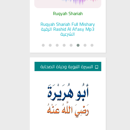
ariah
Ruqyah Shariah
Ru
pada Seorang
Ruqyah Shariah Full Mishary
Ruqyah ac
and Sunnah
Rashid Al Afasy Mp3 الرقية
a
an
الشرعية
السيرة النبوية وحياة الصحابة