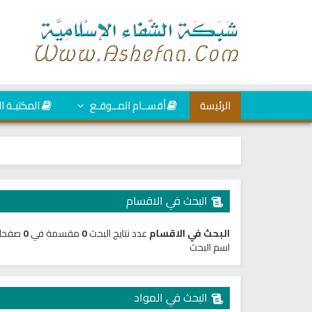
الرئيسة
أقســام المــوقـع
المكتبـة ا
البحث في الاقسام
البحث في الاقسام
عدد نتايج البحث
0
مقسمة في
0
صفحا
اسم البحث
البحث في المواد