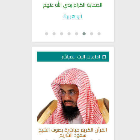
حمهم الله
الصحابة الكرام رضي الله عنهم
غزوات
الحاكم
ابو هريرة
دور المنافقين 
(حدي
اذاعات البث المباشر
ن نابلس بث
القرآن الكريم مباشرة بصوت الشيخ
راديو الشيخ ت
سعود الشريم
ا