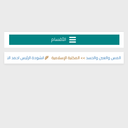
الأقسام
المس والعين والحسد
>> المكتبة الإسلامية 🌾
انشودة الرئيس احمد الشرع
>> انا