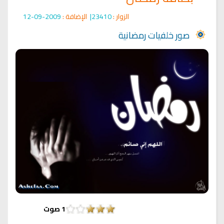
الزوار :
23410|
الإضافة :
2009-09-12
صور خلفيات رمضانية
1
صوت