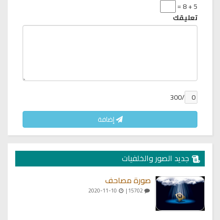
5 + 8 =
تعليقك
/300
إضافة
جديد الصور والخلفيات
صورة مصاحف
2020-11-10
15702 |