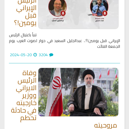
الرئيس
الإيراني
قبل
يومين!؟
تنبأ باغتيال الرئيس
الإيراني قبل يومين!؟.. عبدالجليل السعيد في حوار لصوت العرب يوم
الجمعة الفائت
2024-05-20
3204
وفاة
الرئيس
الايراني
ووزير
خارجيته
في حادثة
تحطم
مروحيته