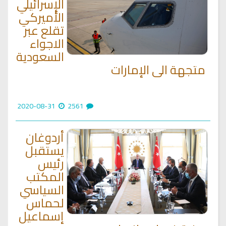
الإسرائيلي
الأميركي
تقلع عبر
الاجواء
السعودية
متجهة الى الإمارات
2020-08-31
2561
أردوغان
يستقبل
رئيس
المكتب
السياسي
لحماس
إسماعيل