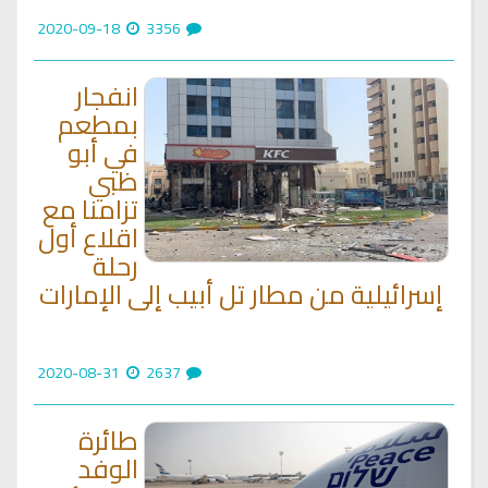
2020-09-18
3356
انفجار
بمطعم
في أبو
ظبي
تزامنا مع
اقلاع أول
رحلة
إسرائيلية من مطار تل أبيب إلى الإمارات
2020-08-31
2637
طائرة
الوفد