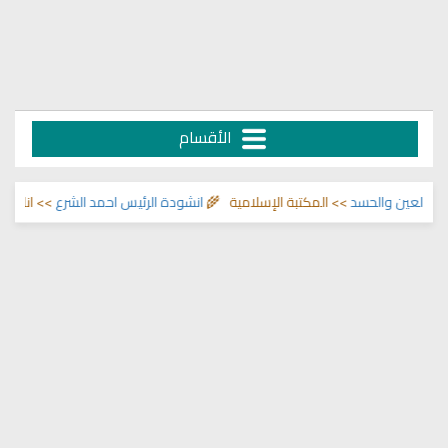
الأقسام
حسد
>> المكتبة الإسلامية 🌾
انشودة الرئيس احمد الشرع
>> اناشيد ابراهيم الاحم