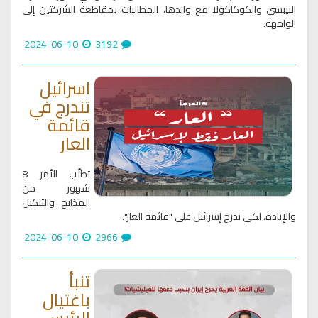
البيبسي والكوكاكولا مع والدها، المطالبات بمقاطعة الشركتين إلى
الواجهة.
2024-06-10
3192
اسرائيل
تندرج في
قائمة
العار
تطلّب الأمر 8
شهور من
المذابح والتنكيل
والإبادة، لكي تدرج إسرائيل على "قائمة العار".
2024-06-10
2966
تنبأ
باغتيال