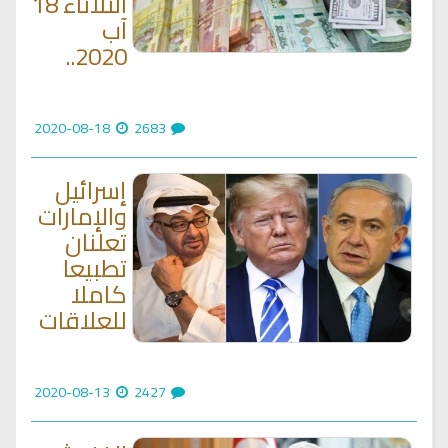
الثلاثاء 18
آب
2020..
2020-08-18
2683
إسرائيل
والإمارات
تعلنان
تطبيعا
كاملا
للعلاقات
2020-08-13
2427