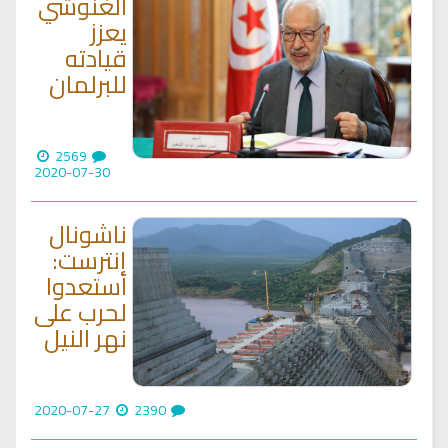
الغنوشي
يعزز
قيادته
للبرلمان
2569
2020-07-30
ناشونال
إنترست:
استعدوا
لحرب على
نهر النيل
2020-07-27
2390