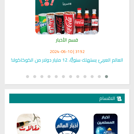
قسم الأخبار
3192 | 2024-06-10
عد
العالم العربيّ يستهلك سنويًّا، 12 مليار دولار من الكوكاكولا!
الاقسام