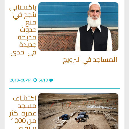
باكستاني
ينجح في
منع
حدوث
مذبحة
جديدة
في احدى
المساجد في النرويج
2019-08-14
5810
اكتشاف
مسجد
عمره اكثر
من 1000
سنة في