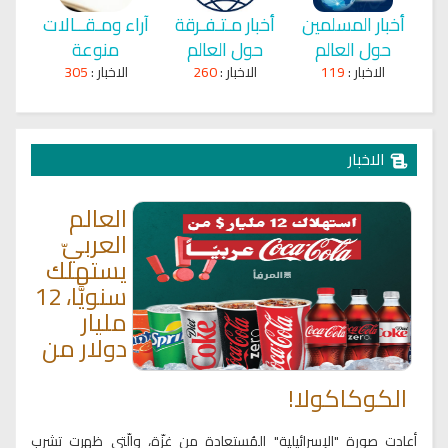
أخبار المسلمين
أخبار مـتـفـرقة
آراء ومـقــالات
حول العالم
حول العالم
منوعة
الاخبار :
119
الاخبار :
260
الاخبار :
305
الاخبار
العالم
العربيّ
يستهلك
سنويًّا، 12
مليار
دولار من
الكوكاكولا!
أعادت صورة "الإسرائيلية" المُستعادة من غزّة، والّتي ظهرت تشرب