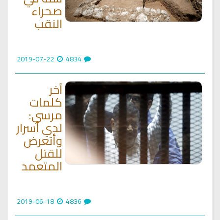
صحراء
النقب
2019-07-22
4834
آخر
كلمات
مرسي:
لدي أسرار
وأتعرض
للقتل
المتعمد
2019-06-18
4836