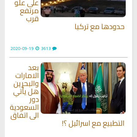
على علو
مرتفع
قرب
حدودها مع تركيا
2020-09-19
3613
بعد
الامارات
والبحرين
هل يأتي
دور
السعودية
الى اتفاق
التطبيع مع اسرائيل ؟!