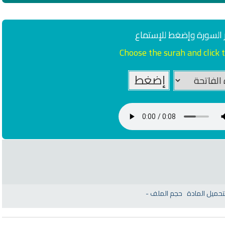
6814 | 2024-05-29
ري
سي
 السورة وإضغط للإستماع
Choose the surah and click t
تحميل المادة
حجم الملف
-
وت
راديو لتفسير القرآن الكريم مباشر
القرآن الكريم مباشرة 
سعود الشريم