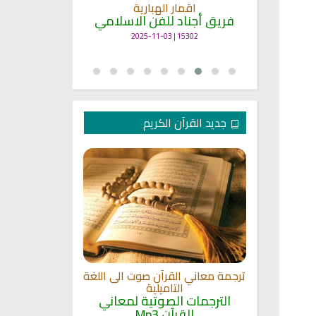
انشودة م
اقمار الهبارية
فريق أجناد
مي
فريق أجناد للفن الاسلامي
21755 | 2025-05-04
15302 | 2025-11-03
جديد القرآن الكريم
الترجمة الصوتي
 مشاري
اللغة
القلوب
ترجمة معاني القرآن صوت الى اللغة
الترجمات ا
ة
التاميلية
القرآ
الترجمات الصوتية لمعاني
12497 | 2024-05-29
القرآن Mp3