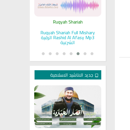
ariah
Ruqyah Shariah
Ru
pada Seorang
Ruqyah Shariah Full Mishary
Ruqyah ac
and Sunnah
Rashid Al Afasy Mp3 الرقية
a
an
الشرعية
جديد الاناشيد الاسلامية