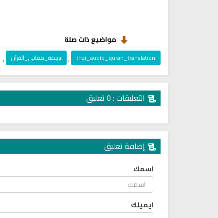
مواضيع ذات صلة
thai_audio_quran_translation
,
ترجمة_معاني_القرآن
,
التعليقات : 0 تعليق
إضافة تعليق
اسمك
ايميلك