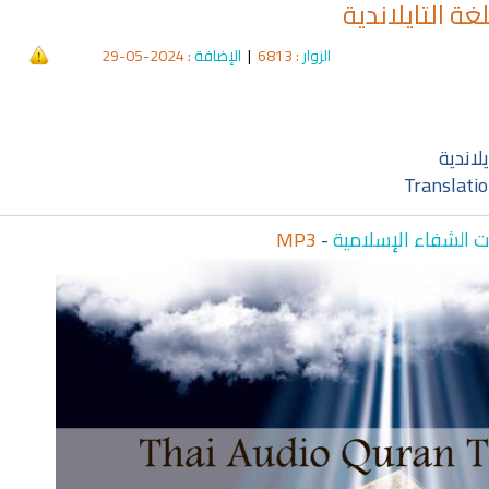
ة التايلاندية
الزوار
: 6813
|
الإضافة
: 2024-05-29
qyah Shariah
Ruqyah Shariah
cording to the Quran
Why Do You Feel at Peace When
 to treat witchcraft,
Listening to the Quran, Even If
لاندية
d the evil eye
You Don’t Understand It?
Translatio
 الشفاء الإسلامية
-
MP3