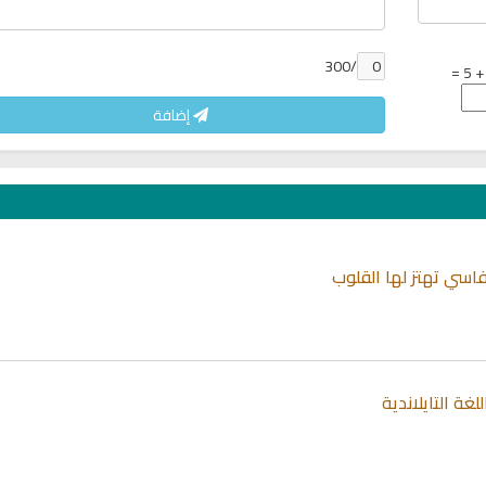
/300
إضافة
اسي تهتز لها القلوب
غة التايلاندية