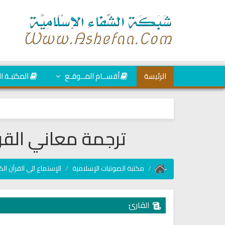
الرئيسة
أقســام المــوقـع
المكتبـة ا
ترجمة معاني القرآ
مكتبة الصوتيات الإسلامية
الإستماع الى القرآن الك
القارئ