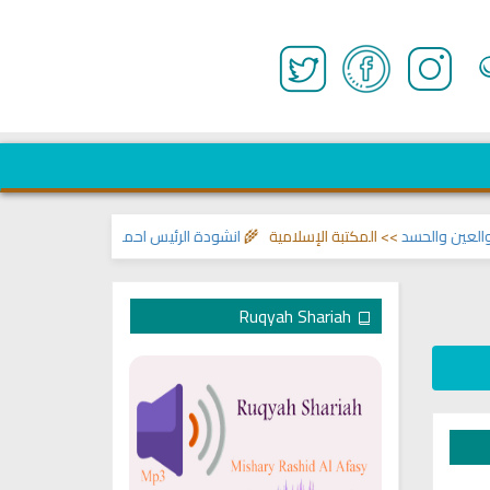
الحسد
>> المكتبة الإسلامية 🌾
انشودة الرئيس احمد الشرع
>> اناشيد ابراهيم ال
Ruqyah Shariah