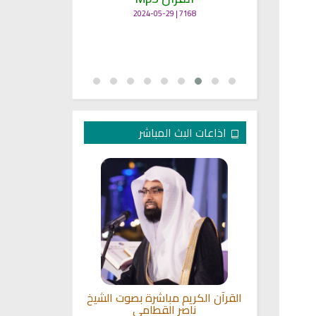
7168 | 2024-05-29
اذاعات البث المباشر
بصوت الشيخ
القرآن الكريم مباشرة بصوت الشيخ
اذاعة القران 
ناصر القطامي
م