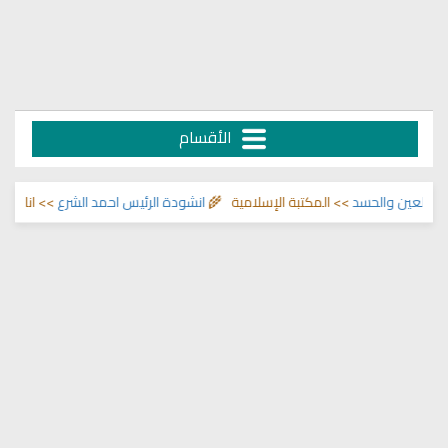
الأقسام
 والحسد
>> المكتبة الإسلامية 🌾
انشودة الرئيس احمد الشرع
>> اناشيد ابراهيم 