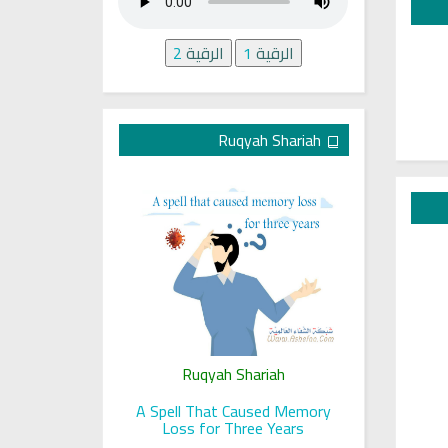
الرقية
1
الرقية
2
Ruqyah Shariah
ariah
Ruqyah Shariah
Ru
 her sight
A Spell That Caused Memory
A Jewish J
Loss for Three Years