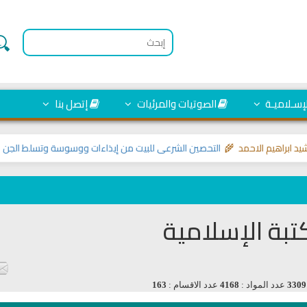
لإسـلاميـة
الصوتيات والمرئيات
إتصل بنا
براهيم الاحمد 🌾
التحصين الشرعي للبيت من إيذاءات ووسوسة وتسلط الجن
>> مو
تبة الإسلامية
3309
عدد المواد :
4168
عدد الاقسام :
163