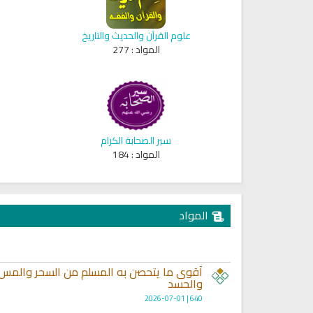
علوم القرآن والحديث والتاريخ
المواد :
277
سير الصحابة الكرام
المواد :
184
المواد
اقمار الهبارية
انشودة تلك أمي
فريق أجناد للفن الاسلام
أناشيد الأم
15287 | 2025-11-03
3633 | 2026-03-30
أقوى ما يتحصن به المسلم من السحر والمس 
والحسد
640 | 2026-07-01