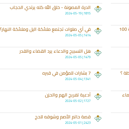
الدرة المصونة - خلق الله كله يرتدي الحجاب
1815 | 2024-05-19
فضل من قال لا إلهَ إلاّ اللّهُ وحْـدَهُ لا شَـريكَ لهُ 100
في أي صلوات تجتمع ملائكة اليل وملائكة النهار؟
1414 | 2024-05-05
هل التسبيح والدعاء يرد القضاء والقدر
1479 | 2024-05-05
ظة ؟
7 بشارات للمؤمن في قبره
خ
راديو الشيخ صلاح الهاشم للقران
راديو لتفسير القرآن ال
1341 | 2024-05-04
الكريم
ماء
أدعية تفريج الهم والحزن
1727 | 2024-05-02
قصة حاتم الأصم وشوقه للحج
2423 | 2024-05-01