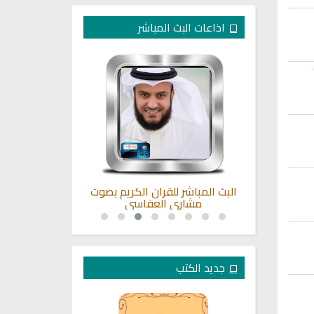
اذاعات البث المباشر
كريم مباشر
البث المباشر للقران الكريم بصوت
راديو الشيخ خا
مشاري العفاسي
ا
جديد الكتب