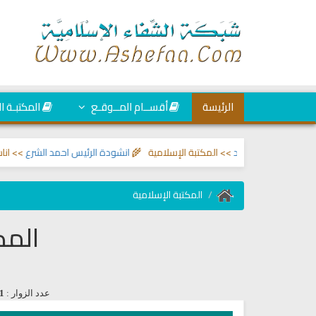
الرئيسة
أقســام المــوقـع
المكتبـة ا
والعين والحسد
>> المكتبة الإسلامية 🌾
انشودة الرئيس احمد الشرع
>> اناشيد ا
المكتبة الإسلامية
المك
عدد الزوار :
1