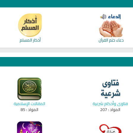
دعاء ختم القرآن
أذكار المسلم
فتاوى وأحكام شرعية
المقالات الإسلامية
المواد :
207
المواد :
85
qyah Shariah
Ruqyah Shariah
inns Spell on a Woman
Sihir Jin Yahudi pada Seorang
ة
Wanita