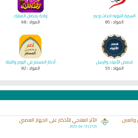
السيرة النبوية احداث وعبر
واحة رمضان المبارك
المواد :
85
المواد :
68
قصص الأنبياء والرسل
أذكار المسلم في اليوم والليلة
المواد :
55
المواد :
82
انشودة لم الش
انشودة مشاعل الشمال
أناشيد غزة
فريق أجناد للفن الاسلامي
ي
19358 | 2025-04-09
21728 | 2025-05-04
والعين
الأثر العلاجي للأذكار على الجهاز العصبي
2125 | 2025-04-13