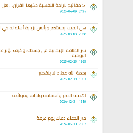
5 مفاتيح للراحة النفسية ذكرها القرآن… هل تطبقها؟
2194 | 2025-04-09
هل الميت يستشعر ويأنس بزيارة أهله له في ال
2968 | 2025-03-03
سر الطاقة الإيجابية في جسدك: وكيف تؤثر عل
اليومية
1965 | 2025-02-26
تلاوة جديدة للشيخ مشاري
العفاسي تهتز لها القلوب
ترجمة معاني القرآن صوت الى ال
رحمة الله عطاء لا ينقطع
تلاوات منوعة
التاميلية
1563 | 2025-02-19
الترجمات الصوتية لمعاني
13813 | 2024-05-29
القرآن Mp3
أهمية الذكر وأقسامه وآدابه وفوائده
7157 | 2024-05-29
1619 | 2024-12-31
خير الدعاء دعاء يوم عرفة
2067 | 2024-06-13