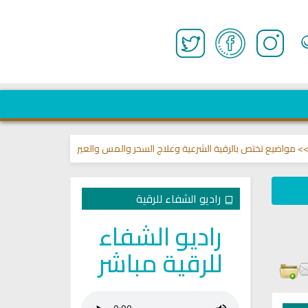
اضيع تختص بالرقية الشرعية وعلاج السحر والمس والعين 🌾
قناة وشفاء لما في
راديو الشفاء للرقية
راديو الشفاء
للرقية مباشر