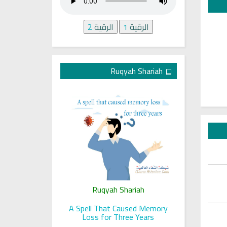
الرقية
1
الرقية
2
Ruqyah Shariah
ariah
Ruqyah Shariah
Ru
 her sight
A Spell That Caused Memory
A Jewish J
Loss for Three Years