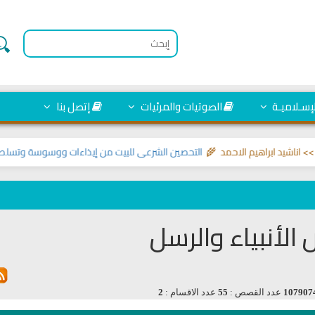
لإسـلاميـة
الصوتيات والمرئيات
إتصل بنا
شيد ابراهيم الاحمد 🌾
التحصين الشرعي للبيت من إيذاءات ووسوسة وتسلط الجن
لأنبياء والرسل
107907
عدد القصص :
55
عدد الاقسام :
2