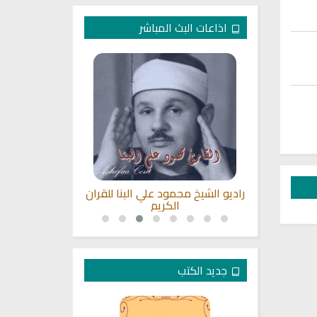
اذاعات البث المباشر
سري للقران
راديو الشيخ محمود علي البنا للقران
القرآن الكر
الكريم
جديد الكتب