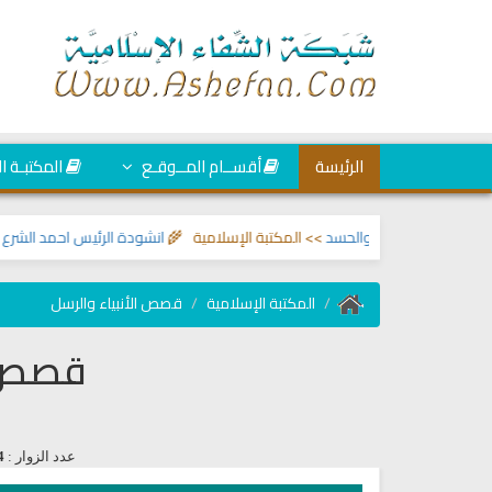
الرئيسة
أقســام المــوقـع
المكتبـة ا
المس والعين والحسد
>> المكتبة الإسلامية 🌾
انشودة الرئيس احمد الشرع
>> انا
المكتبة الإسلامية
قصص الأنبياء والرسل
قصص ا
عدد الزوار :
4