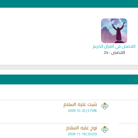
القصص في القرآن الكريم
القصص :
24
شيث عليه السلام
57586 | 2008-10-20
qyah Shariah
Ruqyah Shariah
inns Spell on a Woman
Sihir Jin Yahudi pada Seorang
نوح عليه السلام
ة
Wanita
50259 | 2008-11-18