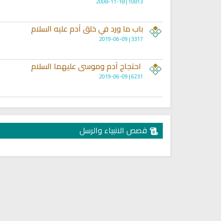
10813 | 2008-11-18
باب ما ورد في خلق آدم عليه السلام
3317 | 2019-06-09
احتجاج آدم وموسى عليهما السلام
6231 | 2019-06-09
قصص الانبياء والرسل
لقرآن الكريم مباشرة بصوت الشيخ
اذاعة القران الكريم من لبنان - ا
سعود الشريم
المباشر