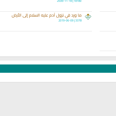
18180 | 2008-11-18
ما ورد في نزول آدم عليه السلام إلى الأرض
3378 | 2019-06-09
لبث
القران الكريم مباشرة بصوت الشيخ
راديو الشيخ ياسر الدو
سعد الغامدي
الكريم