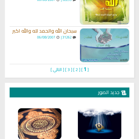
سبحان الله والحمد لله والله اكبر
06/08/2007
31262 |
1
[
]
[
2
]
[
3
]
[
التالي
]
جديد الصور