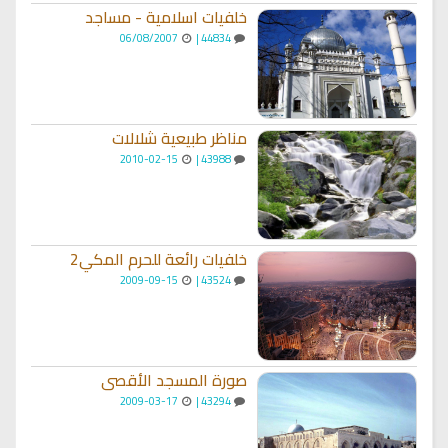
خلفيات اسلامية - مساجد
06/08/2007
44834 |
مناظر طبيعية شلالات
2010-02-15
43988 |
خلفيات رائعة للحرم المكي2
2009-09-15
43524 |
صورة المسجد الأقصى
2009-03-17
43294 |