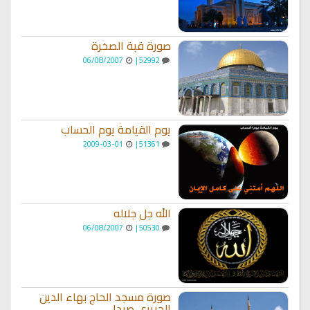
صورة قبة الصخرة
06/08/2007
52992 |
يوم القيامة يوم الحساب
2009-03-01
51361 |
الله جل جلاله
06/08/2007
50530 |
صورة مسجد الحاج بهاء الدين
الحريري صيدا