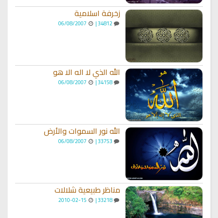
زخرفة اسلامية
06/08/2007
34812 |
الله الذي لا اله الا هو
06/08/2007
34158 |
الله نور السموات والأرض
06/08/2007
33753 |
مناظر طبيعية شلالات
2010-02-15
33218 |