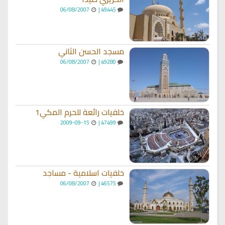
06/08/2007
49445 |
مسجد الحسن الثاني
06/08/2007
49280 |
خلفيات رائعة للحرم المكي1
2009-09-15
47499 |
خلفيات اسلامية - مساجد
06/08/2007
46575 |