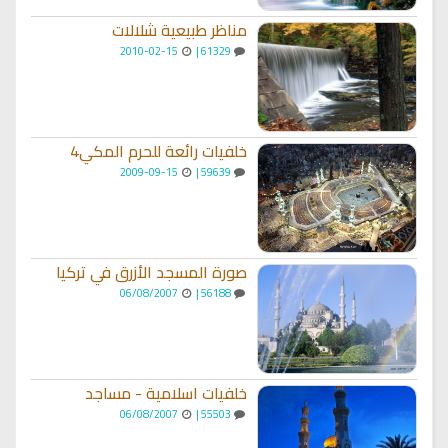
مناظر طبيعية شلالات
2010-02-15
61329 |
خلفيات رائعة للحرم المكي4
2009-09-15
59639 |
صورة المسجد الأزرق في تركيا
06/08/2007
56188 |
خلفيات اسلامية - مساجد
06/08/2007
55503 |