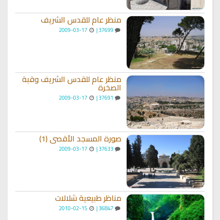
منظر عام للقدس الشريف
2009-03-17
37699 |
منظر عام للقدس الشريف وقبة
الصخرة
2009-03-17
37691 |
صورة المسجد الأقصى (1)
2009-03-17
37633 |
مناظر طبيعية شلالات
2010-02-15
36847 |