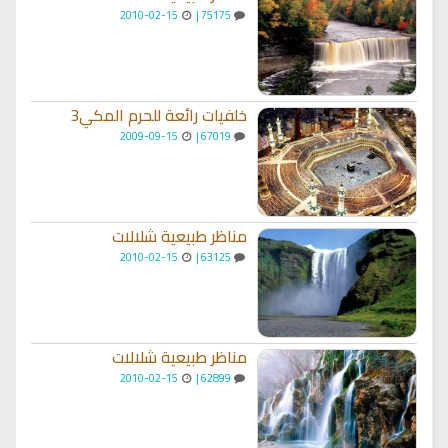
2010-02-15
75175 |
خلفيات رائعة للحرم المكي3
2009-09-15
67019 |
مناظر طبيعية شلالات
2010-02-15
63125 |
مناظر طبيعية شلالات
2010-02-15
62899 |