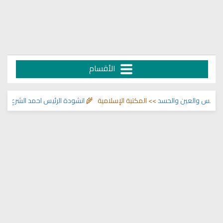
الأقسام
لعين والحسد
>> المكتبة الإسلامية 🌾
انشودة الرئيس احمد الشرع
>> اناشيد ابر