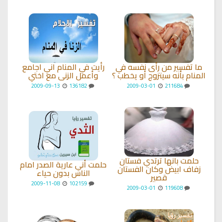
ما تفسير من رأى نفسه في
رأيت في المنام اني اجامع
المنام بأنه سيتزوج أو يخطب ؟
وأعمل الزنى مع اختي
2009-09-13
136182
2009-03-01
211684
حلمت بانها ترتدي فستان
حلمت أني عارية الصدر امام
زفاف ابيض وكان الفستان
الناس بدون حياء
قصير
2009-11-08
102159
2009-03-01
119608