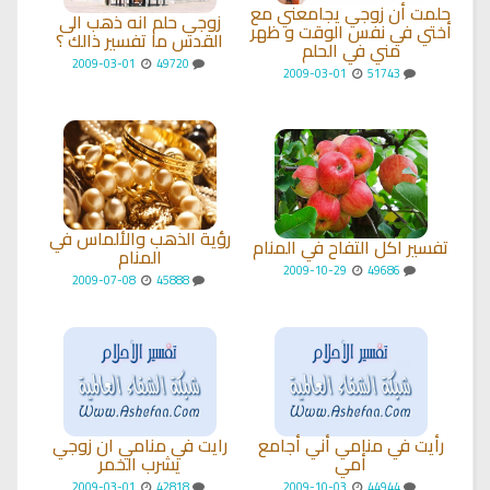
حلمت أن زوجي يجامعني مع
زوجي حلم انه ذهب الى
أختي في نفس الوقت و ظهر
القدس ما تفسير ذالك ؟
مني في الحلم
2009-03-01
49720
2009-03-01
51743
رؤية الذهب والألماس في
تفسير اكل التفاح في المنام
المنام
2009-10-29
49686
2009-07-08
45888
رأيت في منامي أني أجامع
رايت في منامي ان زوجي
أمي
يشرب الخمر
2009-03-01
42818
2009-10-03
44944