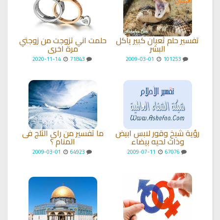
تفسير حلم ثعبان كبير يأكل
حلمت اني تزوجت من زوجتي
البشر
مرة اخرى
2020-11-14
71843
2009-03-01
101253
رؤية شيخ وقور لابس ابيض
ما تفسير من راى الثلج فى
وذات لحيه بيضاء
المنام ؟
2009-03-01
64923
2009-07-11
67076