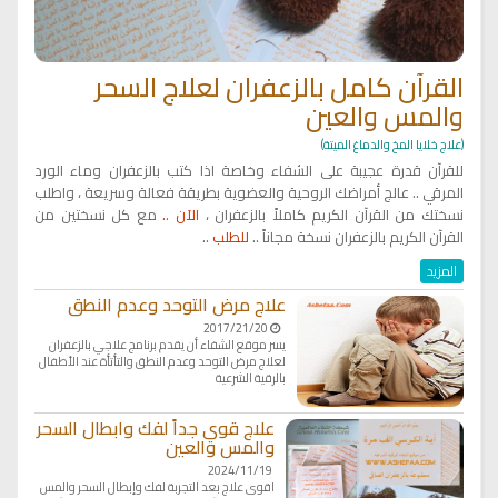
القرآن كامل بالزعفران لعلاج السحر
والمس والعين
(علاج خلايا المخ والدماغ الميتة)
للقرآن قدرة عجيبة على الشفاء وخاصة اذا كتب بالزعفران وماء الورد
المرقي .. عالج أمراضك الروحية والعضوية بطريقة فعالة وسريعة ، واطلب
نسختك من القرآن الكريم كاملاً بالزعفران ،
الآن
.
.
مع كل نسختين من
القرآن الكريم بالزعفران نسخة مجاناً
..
للطلب
..
المزيد
علاج مرض التوحد وعدم النطق
2017/21/20
يسر موقع الشفاء أن يقدم برنامج علاجي بالزعفران
لعلاج مرض التوحد وعدم النطق والتأتأة عند الأطفال
بالرقية الشرعية
علاج قوي جداً لفك وابطال السحر
والمس والعين
2024/11/19
اقوى علاج بعد التجربة لفك وإبطال السحر والمس