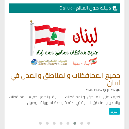
دليـلك حـول العـالم - Daliluk
جميع المحافظات والمناطق والمدن في
ال
لبنان
كتاب مختصر الفقه في القرآن الكريم
د
رق
2020-11-04
8202 |
المؤلف
:
تعرف على المناطق والمحافظات اللبنانية بالصور جميع المحافظات
كتاب مختصر الفقه في القرآن الكريم
ال
والمدن والمناطق اللبنانية في صفحة واحدة لسهولة الوصول
المؤلف حامد الزريقي
المزيد
2025-11-24
3861 |
تحميل كتاب تربية الاولاد في الاسلام