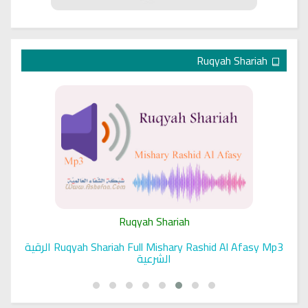
النهي عن السفر بالمصحف إلى بلاد الكفر والعدو إذا
خيف وقوعه في أيديهم
Ruqyah Shariah
2817 | 2024-05-31
Ruqyah Shariah
Ruqyah Shariah Full Mishary Rashid Al Afasy Mp3 الرقية
الشرعية