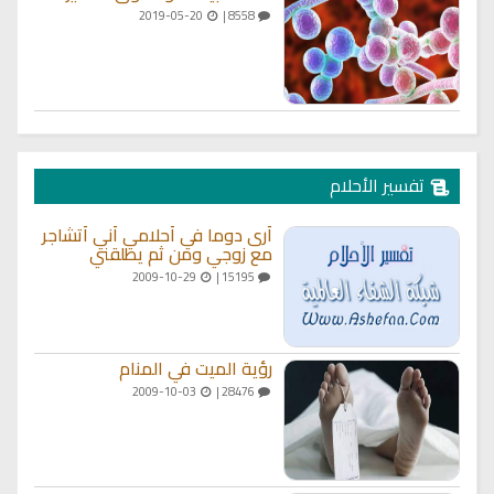
2019-05-20
8558 |
تفسير الأحلام
أرى دوما في أحلامي أني أتشاجر
مع زوجي ومن ثم يطلقني
2009-10-29
15195 |
رؤية الميت في المنام
2009-10-03
28476 |