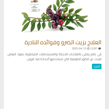
ال
وع
العلاج بزيت الضرو وفوائده النادرة
2025-04-13
5297 |
سو
في عالم يمتلئ بالعلاجات الحديثة والمستحضرات الكيماوية، يعود البعض
الم
ً
للبحث عن الكنوز الطبيعية التي استخدمها أجدادنا منذ قرون.
ال
المزيد