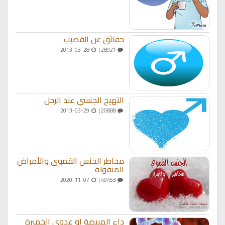
حقائق عن القضيب
2013-03-28
28921 |
التهيج الجنسي عند الرجل
2013-03-29
20888 |
مخاطر الجنس الفموي والأمراض
المنقولة
2020-11-07
40453 |
داء المبيضة او عدوى الخميرة