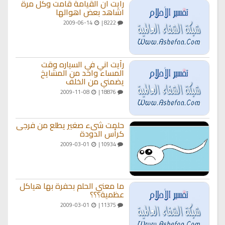
رايت ان القيامة قامت وكل مرة
اشاهد بعض اهوالها
2009-06-14
8222 |
رأيت اني في السياره وقت
المساء واحد من المشايخ
يضمني من الخلف
2009-11-08
18876 |
حلمت شىء صغير يطلع من فرجى
كرأس الدودة
2009-03-01
10934 |
ما معنى الحلم بحفرة بها هياكل
عظمية؟؟؟
2009-03-01
11375 |