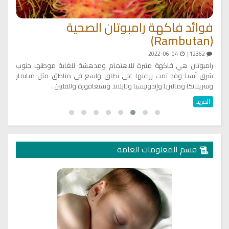
ال
فوائد فاكهة رامبوتان الصحية
(Rambutan)
ء
يعت
وو
2022-06-04
12362 |
رامبوتان هي فاكهة مثيرة للاهتمام ومدهشة للغاية موطنها جنوب
ال
شرق آسيا وقد تمت زراعتها على نطاق واسع في مناطق مثل ميانمار
وسريلانكا وماليزيا وإندونيسيا وتايلاند وسنغافورة والفلبين .
المزيد
قسم المعلومات العامة