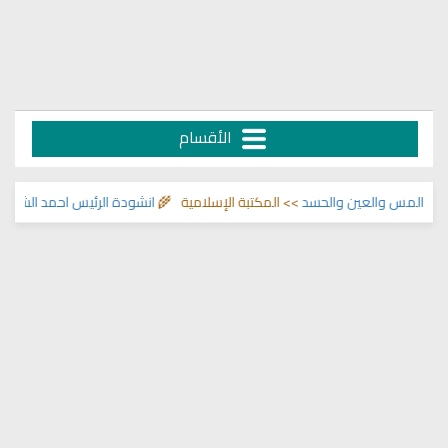
الأقسام
والمس والعين والحسد
>> المكتبة الإسلامية 🌾
انشودة الرئيس احمد الشرع
>> ان