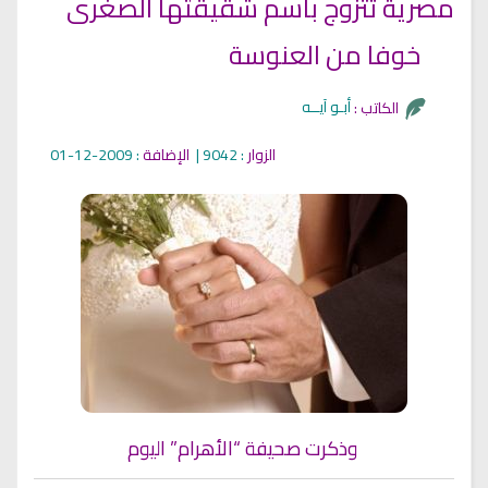
مصرية تتزوج باسم شقيقتها الصغرى
خوفا من العنوسة
أبـو آيــه
الكاتب :
الزوار
: 9042 |
الإضافة
: 2009-12-01
وذكرت صحيفة “الأهرام” اليوم