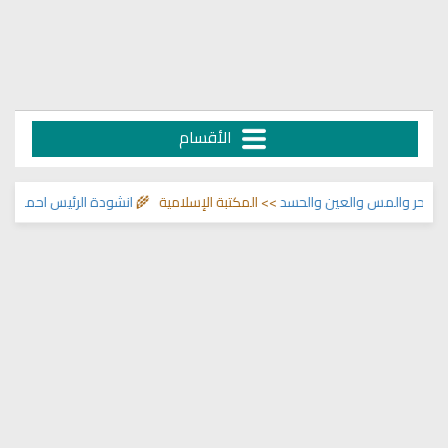
الأقسام
حر والمس والعين والحسد
>> المكتبة الإسلامية 🌾
انشودة الرئيس احمد الشرع
>>