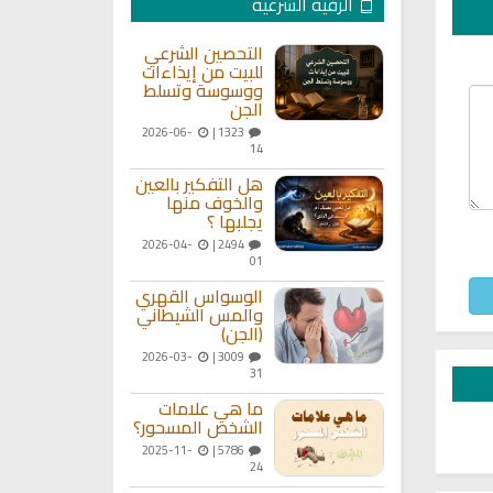
الرقية الشرعية
التحصين الشرعي
للبيت من إيذاءات
ووسوسة وتسلط
الجن
2026-06-
1323 |
14
هل التفكير بالعين
والخوف منها
يجلبها ؟
2026-04-
2494 |
01
الوسواس القهري
والمس الشيطاني
(الجن)
2026-03-
3009 |
31
ما هي علامات
الشخص المسحور؟
2025-11-
5786 |
24