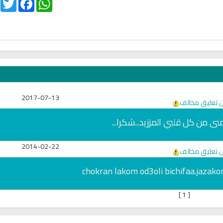
2017-07-13
ن تعليق مخالف
نى من كل قلبي المززيد...شكرا...
2014-02-22
ن تعليق مخالف
chokran lakom od3oli bichifaa.jazak
يخ
القران الكريم مباشرة بصوت الشيخ
اذاعة القران الكريم م
محمد سليمان المحيسني
]
1
[