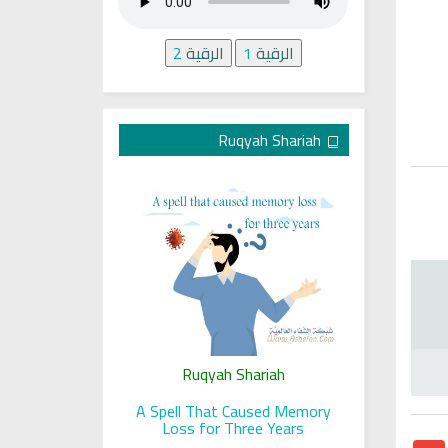
الرقية
1
الرقية
2
Ruqyah Shariah
ariah
Ruqyah Shariah
Ru
 her sight
A Spell That Caused Memory
A Jewish J
Loss for Three Years
Gmail
T