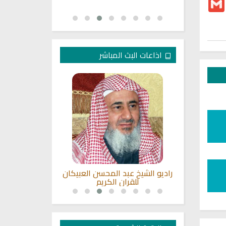
اذاعات البث المباشر
ن السعودية
راديو الشيخ عبد المحسن العبيكان
القران الكريم
للقران الكريم
سعد 