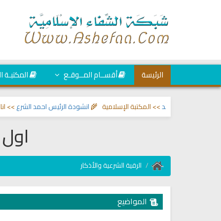
الرئيسة
أقســام المــوقـع
المكتبـة ا
 والعين والحسد
>> المكتبة الإسلامية 🌾
انشودة الرئيس احمد الشرع
>> اناشيد 
اول 
الرقية الشرعية والأذكار
المواضيع