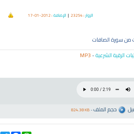
الزوار
: 23254
|
الإضافة
: 2012-01-17
ات من سورة الصافات
ات الرقية الشرعية
-
MP3
يل
حجم الملف
824.38 KB
-
qyah Shariah
Ruqyah Shariah
inns Spell on a Woman
Sihir Jin Yahudi pada Seorang
ة
Wanita
witter
Facebook
WhatsApp