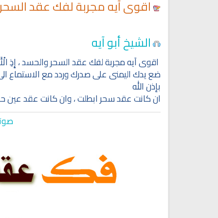
اقوى آيه مجربة لفك عقد السحر
الشيخ أبو آيه
اقوى آيه مجربة لفك عقد السحر والحسد ، إِذِ الْأَغْلَالُ 
ضع يدك اليمنى على صدرك وردد مع الاستماع الى 
بإذن الله
ان كانت عقد سحر ابطلت ، وان كانت عقد عين حا
صوتي
Ruqyah Shariah
Ruqyah Shariah
y Do You Feel at Peace When
Discover Islam and Muslims
stening to the Quran, Even If
religion!
You Don’t Understand It?