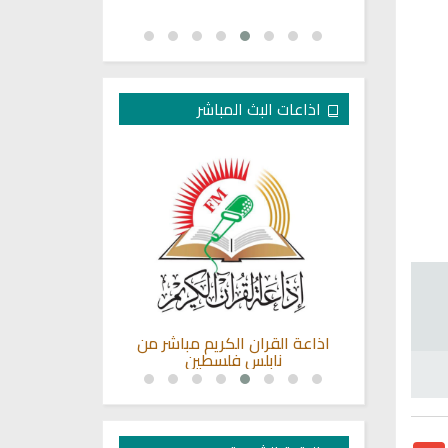
اذاعات البث المباشر
شم للقران
اذاعة القران الكريم مباشر من
اذاعة القران ال
نابلس فلسطين
ا