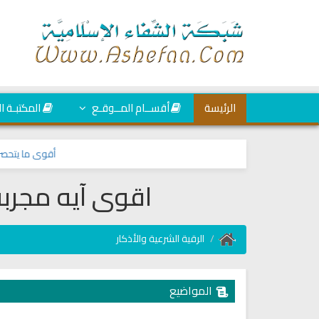
الرئيسة
أقســام المــوقـع
المكتبـة ا
أقوى ما يتحصن به
اقوى آيه مجرب
الرقية الشرعية والأذكار
المواضيع