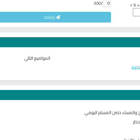
/300
إضافة
المواضيع التالي
خارة
باح والمساء حصن المسلم اليومي
ذكار