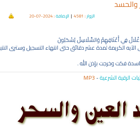
 والحسد
الزوار
: 4581
|
الإضافة
: 2024-07-20
فِي أَعْنَاقِهِمْ وَالسَّلَاسِلُ يُسْحَبُونَ
الآيه الكريمة لمدة عشر دقائق حتى انتهاء التسجيل وسترى النتي
سدة فكت وخرجت بإذن الله .
ات الرقية الشرعية
-
MP3
qyah Shariah
Ruqyah Shariah
hariah Full Mishary
Ruqyah according to the Quran
Wh
and Sunnah to treat witchcraft,
Li
and the evil eye
الشرعية