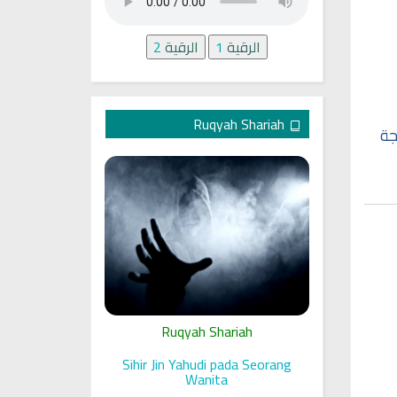
الرقية
1
الرقية
2
Ruqyah Shariah
جة
ariah
Ruqyah Shariah
Ru
ll on a Woman
Sihir Jin Yahudi pada Seorang
Ruqyah S
Rashid Al Afasy Mp3 الرقية
Wanita