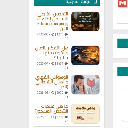
T
Gmail
الرقية الشرعية
التحصين الشرعي
للبيت من إيذاءات
ووسوسة وتسلط
الجن
2026-06-
1276 |
14
هل التفكير بالعين
والخوف منها
يجلبها ؟
2026-04-
2467 |
01
الوسواس القهري
والمس الشيطاني
(الجن)
2026-03-
2970 |
31
ما هي علامات
الشخص المسحور؟
2025-11-
5731 |
24