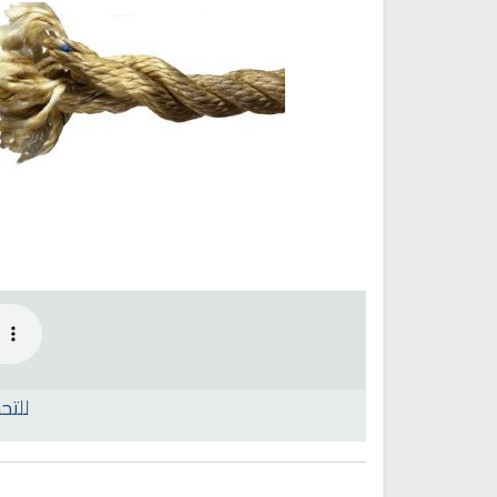
راديو الشيخ خالد القحطاني للقران
راديو الشيخ صلاح بو خاطر للقرا
الكريم
الكريم
للتح