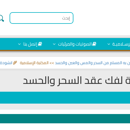
لإسـلاميـة
الصوتيات والمرئيات
إتصل بنا
 المسلم من السحر والمس والعين والحسد
>> المكتبة الإسلامية 🌾
انشودة الرئ
ة لفك عقد السحر والحسد