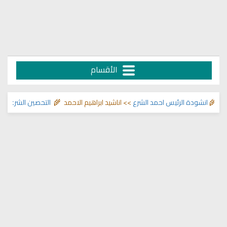
الأقسام
انشودة الرئيس احمد الشرع
>> اناشيد ابراهيم الاحمد 🌾
التحصين الشرعي للبيت