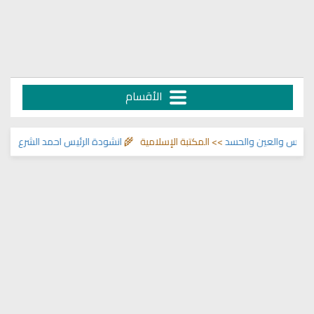
الأقسام
س والعين والحسد
>> المكتبة الإسلامية 🌾
انشودة الرئيس احمد الشرع
>> اناشيد