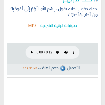
دعاء دخول الخلاء يقول - بِسْمِ اللَّهِ اللَّهُمَّ إِنِّي أَعُوذُ بِكَ
مِنَ الْخُبْثِ وَالْخَبائِث
صوتيات الرقية الشرعية
-
MP3
للتحميل
حجم الملف
247.31 KB
-