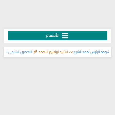
الأقسام
شودة الرئيس احمد الشرع
>> اناشيد ابراهيم الاحمد 🌾
التحصين الشرعي للبيت من