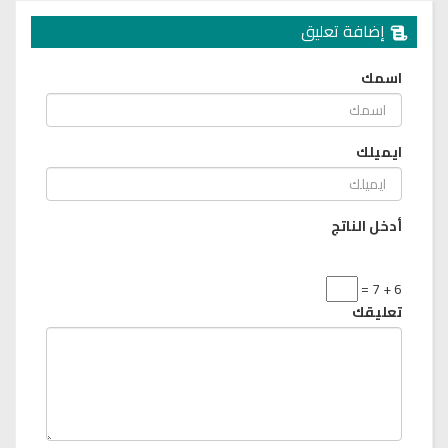
إضافة تعليق
اسمك
ايميلك
أدخل الناتج
6 + 7 =
تعليقك