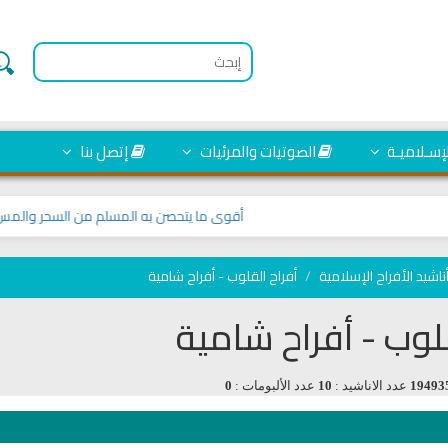
لإسـلاميـة
الصوتيات والمرئيات
إتصل بنا
أقوى ما يتحصن به المسلم من السحر والمس وال
ناشيد الأفراح الإسلامية
أفراح القلوب - أفراح شامية
قلوب - أفراح شامية
19493
عدد الاناشيد :
10
عدد الألبومات :
0