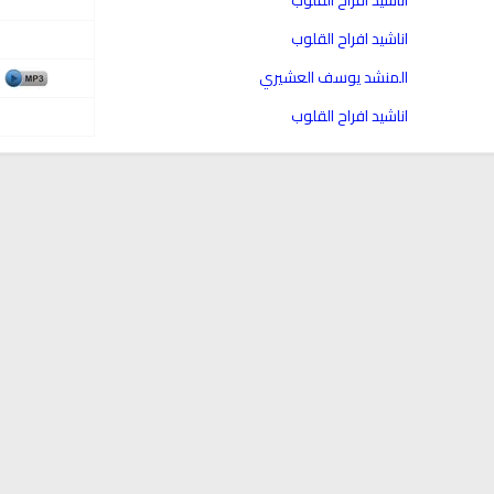
cording to the Quran
Why Do You Feel at Peace When
اناشيد افراح القلوب
Listening to the Quran, Even If
 to treat witchcraft,
d the evil eye
You Don’t Understand It?
المنشد يوسف العشيري
اناشيد افراح القلوب
انشودة تلك أ
انشودة الرئيس احمد الشرع
أناشيد الأم
اناشيد ابراهيم الاحمد
3679 | 2026-03-30
1571 | 2026-06-20