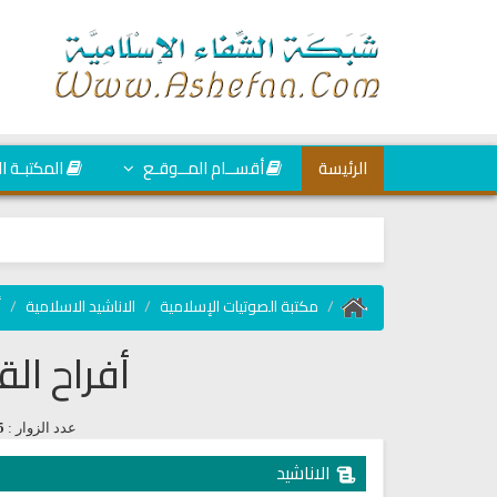
الرئيسة
أقســام المــوقـع
المكتبـة ا
مكتبة الصوتيات الإسلامية
الاناشيد الاسلامية
أ
أفراح ال
عدد الزوار :
5
الاناشيد