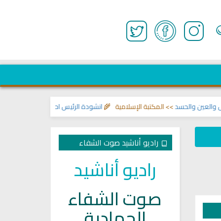
عين والحسد
>> المكتبة الإسلامية 🌾
انشودة الرئيس احمد الشرع
>> اناشيد ابراه
راديو أناشيد صوت الشفاء
راديو أناشيد
صوت الشفاء
الجهادية