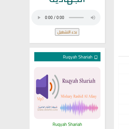
بدء التشغيل
Ruqyah Shariah
ariah
Ruqyah Shariah
Ru