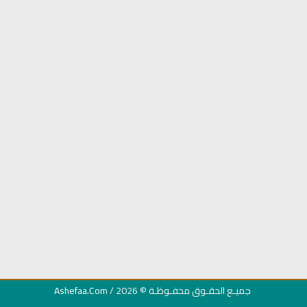
ن
اذاعة الفجر مباشر من لبنان
راديو الشيخ جمعان الع
الكريم
جميـع الحقـوق محفـوظـة
© 2026 /
Ashefaa.Com