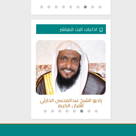
اذاعات البث المباشر
صيمي للقران
راديو الشيخ عبدالمحسن الحارثي
راديو الشيخ
للقران الكريم
ا