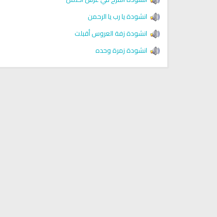
Discover Islam and Muslims
Ruqya regained her sight
انشودة يا رب يا الرحمن
religion!
انشودة زفة العروس أقبلت
انشودة زمرة وحده
انشودة هل نلتقي
انشودة رثاء ابو حمزة
أناشيد مؤثرة وحزينة
اناشيد ابراهيم الاحمد
28275 | 2025-03-19
16482 | 2025-03-19