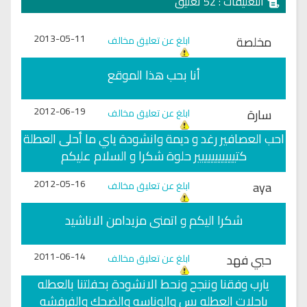
التعليقات : 52 تعليق
2013-05-11
مخلصة
ابلغ عن تعليق مخالف
أنا بحب هذا الموقع
2012-06-19
سارة
ابلغ عن تعليق مخالف
احب العصافير رغد و ديمة وانشودة ياي ما أحلى العطلة
كتييييييييييير حلوة شكرا و السلام عليكم
2012-05-16
aya
ابلغ عن تعليق مخالف
شكرا اليكم و اتمنى مزيدامن الاناشيد
2011-06-14
حبي فهد
ابلغ عن تعليق مخالف
يارب وفقنا وننجح ونحط الانشودة بحفلتنا بالعطله
ياحلات العطله بس والوناسه والضحك والفرفشه