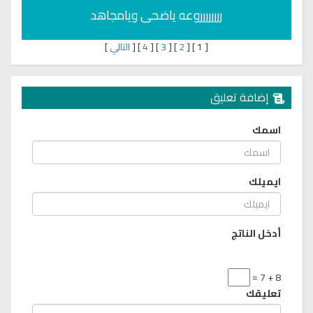
رررررررروعه ياضحى ويامجاهد
[
1
]
[
2
]
[
3
]
[
4
]
[
التالي
]
إضافة تعليق
اسمك
ايميلك
أدخل الناتج
8 + 7 =
تعليقك