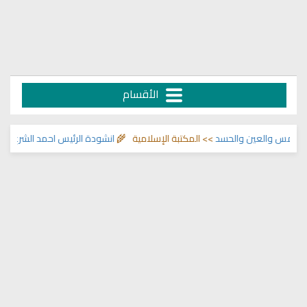
الأقسام
س والعين والحسد
>> المكتبة الإسلامية 🌾
انشودة الرئيس احمد الشرع
>> اناشيد 