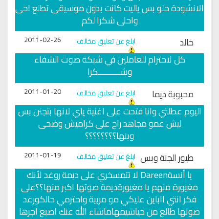
الانشودة حلو بس ياليت كانت بدون موسيقى تطلع احى
واحلى شكرا لكم
2011-02-26
خالد
ابلغ عن تعليق مخالف
كل لاحترام للعاملين في شبكة صوت الشفاء
وشـــــــــكرا
2011-01-20
محبوبة ديما
ابلغ عن تعليق مخالف
اليوم عطلتي وانا فتحت على اغنية ياي لانها بتجنن بس
ليش عمو مجاهد راح على كراميش وضحى
وينها؟؟؟؟؟؟؟؟
2011-01-19
طيور الجنة وبس
ابلغ عن تعليق مخالف
يا أنسةDareen لا تتمسخري على ديمة روغد لأنك
مغيورة منهم يا مغيورةديمة صوتها اكبر منها؟؟على
فكر انتي ااباين عليكي مو مربية واحترمي حالكورغد
صوتها طالع من خياشيمهاماشاء الله عنك اصبع اجرها