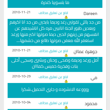
ما بتسوييا كندرة
2010-11-21
Dareen
ابلغ عن تعليق مخالف
من جد ياللي تقولين رغد وديما بايخين من جد انا اكرهم
وبعدين طيور الجنة انانيين مره كل اناشيدهم عن
انفسهم من زينهم الحين ديما صوتها اكبر منها ورغد
استغفر الله معفن صوتها طالع من خشمها.....
2010-11-21
جوهرة عماان
ابلغ عن تعليق مخالف
أمل ورغد وديمة وضحى وحنان وبشرى وسجى أحلى
بنات وفخرية خميس كمااان
2010-10-29
مي
ابلغ عن تعليق مخالف
روووعه الانشوده و جاري التحميل..شكرا
2010-10-04
محمود
ابلغ عن تعليق مخالف