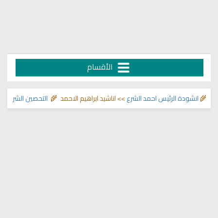
الأقسام
انشودة الرئيس احمد الشرع
>> اناشيد ابراهيم الاحمد 🌾
التحصين الشرعي للبيت