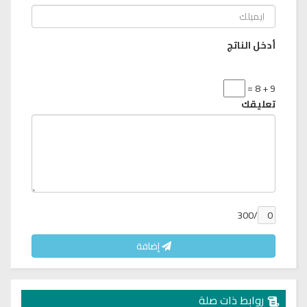
أدخل الناتج
9 + 8 =
تعليقك
/300
إضافة
روابط ذات صلة