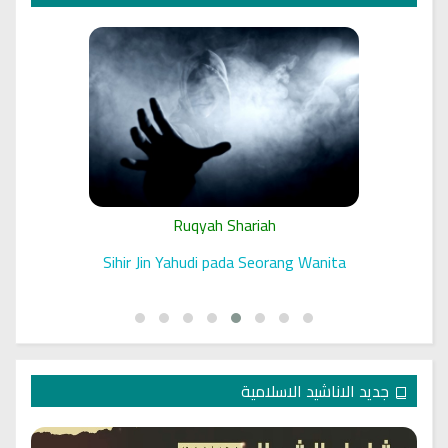
Ruqyah Shariah
 الرقية
Sihir Jin Yahudi pada Seorang Wanita
جديد الاناشيد الاسلامية