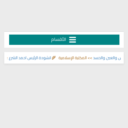
الأقسام
 والعين والحسد
>> المكتبة الإسلامية 🌾
انشودة الرئيس احمد الشرع
>> اناشيد ا