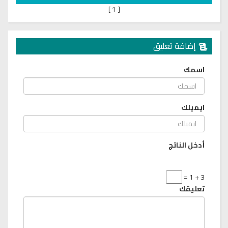
]
1
[
إضافة تعليق
اسمك
ايميلك
أدخل الناتج
3 + 1 =
تعليقك