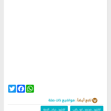
Twitter
Facebook
WhatsApp
تابع أيضاً :
مواضيع ذات صلة
اناشيد_محمد_ابو_راتب
,
اناشيد_جراح_الامة
,