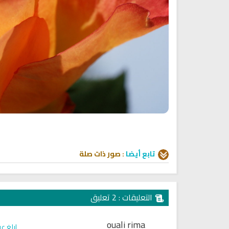
انشودة رثاء ابو حمزة
أناشيد مؤثرة وحزينة
اناشيد ابراهيم الاحمد
28237 | 2025-03-19
16471 | 2025-03-19
تابع أيضا
:
صور
ذات صلة
التعليقات : 2 تعليق
ouali rima
ابلغ ع