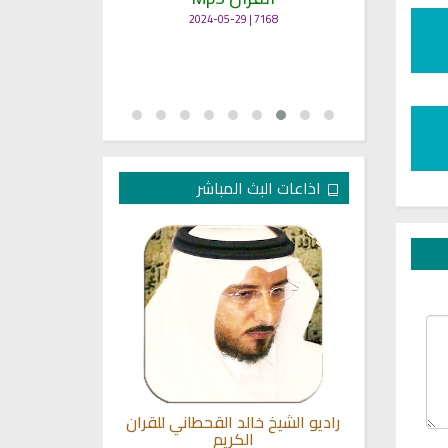
7168 | 2024-05-29
اذاعات البث المباشر
جمي البث
راديو الشيخ خالد القحطاني للقران
راديو مباشر ل
الكريم
الشيخ اب