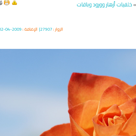
خلفيات أزهار وورود وباقات
qyah Shariah
Ruqyah Shariah
الزوار :
27907|
الإضافة :
2009-04-02
cording to the Quran
Why Do You Feel at Peace When
 to treat witchcraft,
Listening to the Quran, Even If
d the evil eye
You Don’t Understand It?