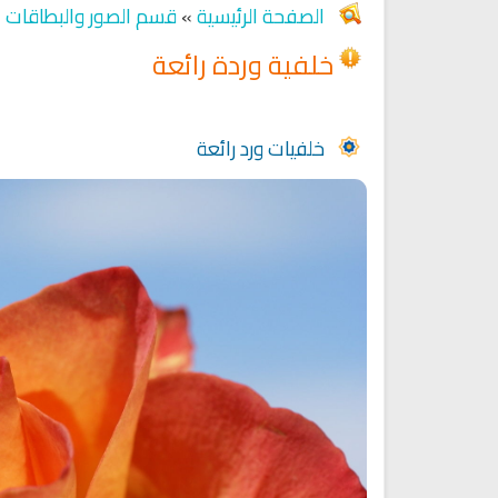
الصفحة الرئيسية
»
قسم الصور والبطاقات
»
خلفية وردة رائعة
Ruqyah Shariah
Ruqyah Shariah
Discover Islam and Muslims
Ruqya regained her sight
religion!
خلفيات ورد رائعة
انشودة هل نلتقي