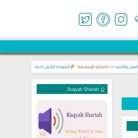
الحسد
>> المكتبة الإسلامية 🌾
انشودة الرئيس احمد الشرع
>> اناشيد ابراهيم ال
Ruqyah Shariah