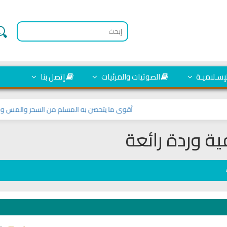
لإسـلاميـة
الصوتيات والمرئيات
إتصل بنا
أقوى ما يتحصن به المسلم من السحر والمس والعين و
ية وردة رائعة