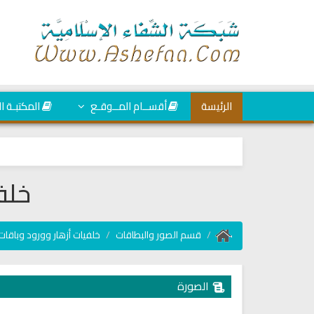
الرئيسة
أقســام المــوقـع
المكتبـة ا
خلف
قسم الصور والبطاقات
خلفيات أزهار وورود وباقات
الصورة