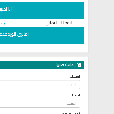
حميل القرآن الكريم بصوت مشاري
القرآن الكريم كاملاً الشيخ مشا
العفاسي كامل Mp3
العفاسي سهولة الاستماع
انا احب
لقرآن كاملاً مشاري العفاسي
القرآن كاملاً مشاري العفا
بجودة عالية
بجودة عالية
ابومالك اليماني
12622 | 2024-05-29
15152 | 2024-05-29
ابلغ ع
اماترى الورد قدم
إضافة تعليق
اسمك
ايميلك
اذاعة الفجر مباشر من لبنان
راديو مباشر للقرآن الكريم الشي
محمد جبريل
أدخل الناتج