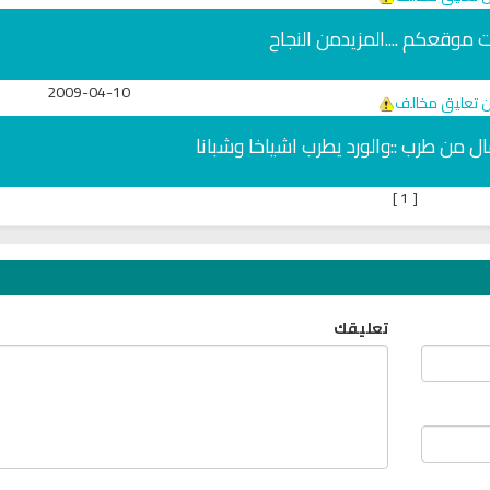
6813 | 2024-05-29
ري
بت موقعكم ....المزيدمن النجاح
سي
2009-04-10
ن تعليق مخالف
ال من طرب ::والورد يطرب اشياخا وشبانا
]
1
[
تعليقك
خ
البث المباشر للقران الكريم بصوت
راديو الشيخ احمد الع
الشيخ فارس عباد
المباشر