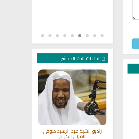
اذاعات البث المباشر
ة الصحابة
راديو الشيخ عبد الرشيد صوفي
القران الكريم
هم
للقران الكريم
محمد سلي