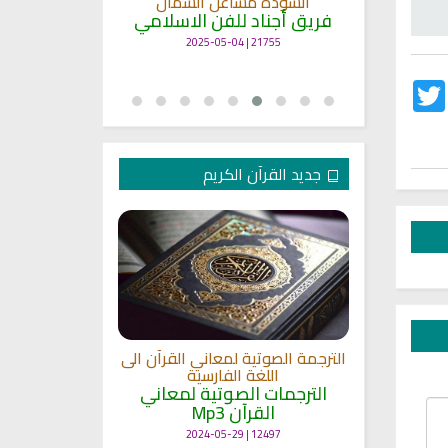
انشودة مشاعل الشمال
أنا
ة
فريق أجناد للفن الاسلامي
لاسلامي
19377 | 2025-04-09
21755 | 2025-05-04
Twitter
Fac
جديد القرآن الكريم
الترجمة الصوتية لمعاني القرآن الى
ترجمة معاني 
اللغة الفارسية
اللغة
 الى اللغة
الترجمات الصوتية لمعاني
الترجمات ا
القرآن Mp3
القرآ
 لمعاني
11470 | 2024-05-29
12497 | 2024-05-29