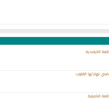
غة التايلاندية
اسي تهتز لها القلوب
غة التاميلية