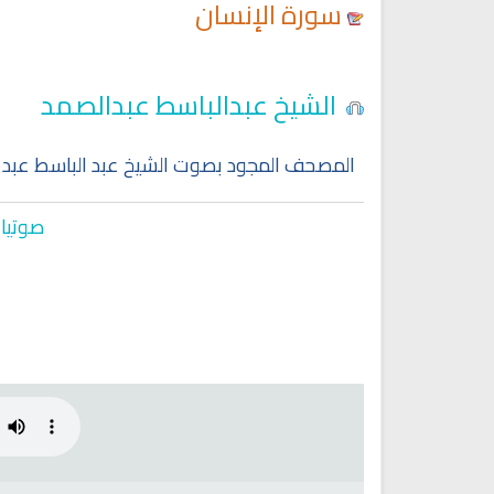
سورة الإنسان
Ruqyah Shariah
Ruqyah Shariah
الشيخ عبدالباسط عبدالصمد
y Do You Feel at Peace When
Discover Islam and Muslims
stening to the Quran, Even If
religion!
You Don’t Understand It?
المصحف المجود بصوت الشيخ عبد الباسط عبد 
صوتيات