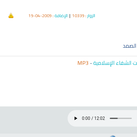
الزوار
: 10339
|
الإضافة
: 2009-04-19
qyah Shariah
Ruqyah Shariah
hariah Full Mishary
Ruqyah according to the Quran
Wh
and Sunnah to treat witchcraft,
Li
and the evil eye
الشرعية
الصمد
 الشفاء الإسلامية
-
MP3