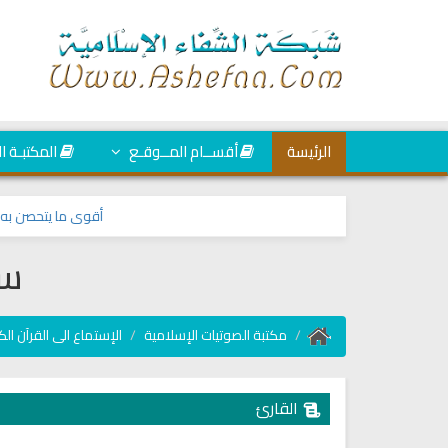
الرئيسة
أقســام المــوقـع
المكتبـة ا
أقوى ما يتحصن به الم
سو
مكتبة الصوتيات الإسلامية
الإستماع الى القرآن الك
القارئ