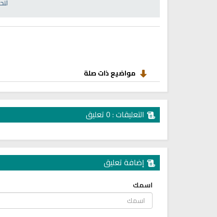
انشودة رثاء ابو حمزة
لتح
اناشيد ابراهيم الاحمد
انشودة الرئيس احمد الشرع
اناشيد ابراهيم الاحمد
16471 | 2025-03-19
1558 | 2026-06-20
مواضيع ذات صلة
التعليقات : 0 تعليق
إضافة تعليق
ترجمة معاني القرآن صوت الى ال
اسمك
التايلاندية
الترجمات الصوتية لمعاني
القرآن Mp3