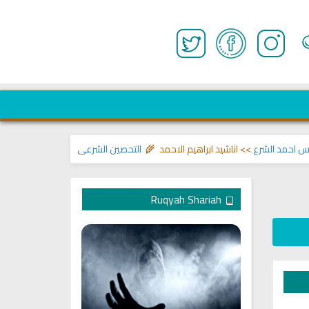
حمد الشرع
>> اناشيد ابراهيم الاحمد 🌾
التحصين الشرعي للبيت من إيذاءات ووسو
Ruqyah Shariah