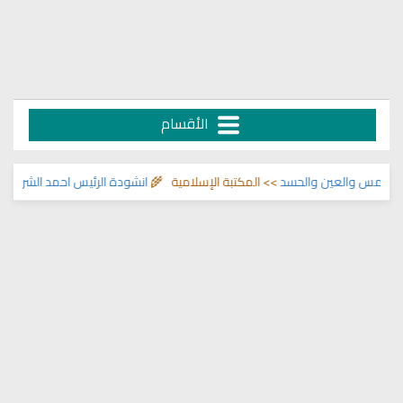
الأقسام
مس والعين والحسد
>> المكتبة الإسلامية 🌾
انشودة الرئيس احمد الشرع
>> اناشي