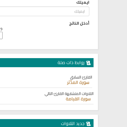
ايميلك
حميل القرآن الكريم بصوت مشاري
القرآن الكريم كاملاً الشيخ مشا
العفاسي كامل Mp3
العفاسي سهولة الاستماع
لقرآن كاملاً مشاري العفاسي
القرآن كاملاً مشاري العفا
بجودة عالية
بجودة عالية
أدخل الناتج
12603 | 2024-05-29
15140 | 2024-05-29
9 + 3 =
روابط ذات صلة
القارئ السابق
سورة المدّثر
التلاوات المتشابهة
القارئ التالي
سورة القيامة
راديو الشيخ عبدالمحسن الحارثي
اذاعة القران الكريم من لبنان - ا
جديد التلاوات
للقران الكريم
المباشر