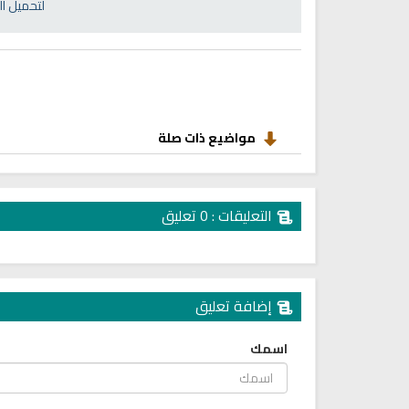
انشودة رثاء ابو حمزة
لتحميل ا
أناشيد مؤثرة وحزينة
اناشيد ابراهيم الاحمد
28171 | 2025-03-19
16454 | 2025-03-19
مواضيع ذات صلة
التعليقات : 0 تعليق
إضافة تعليق
اسمك