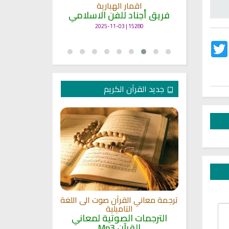
انشودة م
اقمار الهبارية
فريق أجناد
مي
فريق أجناد للفن الاسلامي
21721 | 2025-05-04
15280 | 2025-11-03
Twitter
Fac
جديد القرآن الكريم
الترجمة الصوتي
 مشاري
اللغة
القلوب
ترجمة معاني القرآن صوت الى اللغة
الترجمات ا
ة
التاميلية
القرآ
الترجمات الصوتية لمعاني
12484 | 2024-05-29
القرآن Mp3