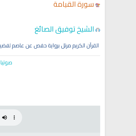
سورة القيامة
Ruqyah Shariah
Ruqyah Shariah
الشيخ توفيق الصائغ
Discover Islam and Muslims
Ruqya regained her sight
religion!
القرآن الكريم مرتل برواية حفص عن عاصم لفضيل
صوتيات
انشودة هل نلتقي