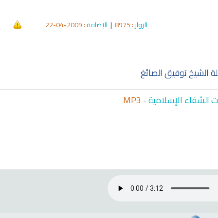
الزوار
: 8975
|
الإضافة
: 2009-04-22
qyah Shariah
Ruqyah Shariah
cording to the Quran
Why Do You Feel at Peace When
 to treat witchcraft,
Listening to the Quran, Even If
d the evil eye
You Don’t Understand It?
ة الشيخ توفيق الصائغ
 الشفاء الإسلامية
-
MP3