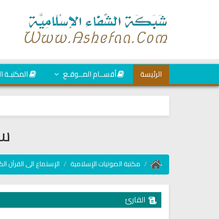
الرئيسة
أقســام المــوقـع
المكتبـة ا
سو
مكتبة الصوتيات الإسلامية
الإستماع الى القرآن الك
القارئ