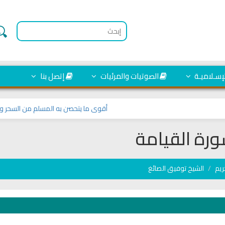
لإسـلاميـة
الصوتيات والمرئيات
إتصل بنا
أقوى ما يتحصن به المسلم من السحر والمس
رة القيامة
ريم
الشيخ توفيق الصائغ