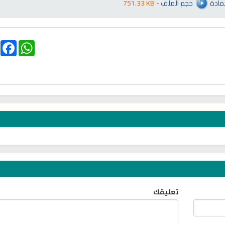
لمادة
حجم الملف
-
751.33 KB
انشودة تلك أ
انشودة الرئيس احمد الشرع
أناشيد الأم
اناشيد ابراهيم الاحمد
3627 | 2026-03-30
1529 | 2026-06-20
ebook
WhatsApp
تلاوة جديدة للشيخ
ترجمة معاني القرآن صوت الى اللغة
تعليقك
العفاسي تهتز لها 
التايلاندية
تلاوات منوع
الترجمات الصوتية لمعاني
القرآن Mp3
13806 | 2024-05-29