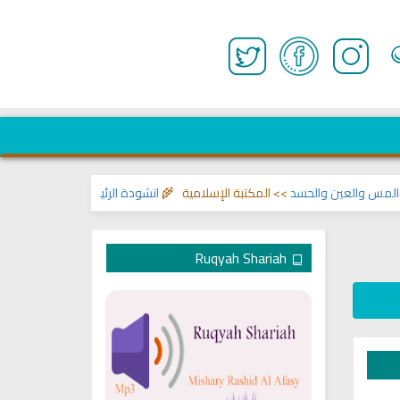
 والعين والحسد
>> المكتبة الإسلامية 🌾
انشودة الرئيس احمد الشرع
>> اناشيد 
Ruqyah Shariah