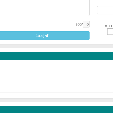
6806 | 2024-05-29
ري
سي
/300
إضافة
لبث
راديو الشيخ صلاح بو خاطر للقران
اذاعة راديو الشفاء للر
الكريم
مباشر