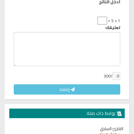
أدخل الناتج
1 + 5 =
تعليقك
/300
إضافة
روابط ذات صلة
القارئ السابق
سورة مريم