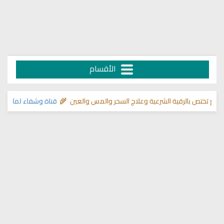
الأقسام
تختص بالرقية الشرعية وعلاج السحر والمس والعين 🌾
قناة وشفاء لما في الصد