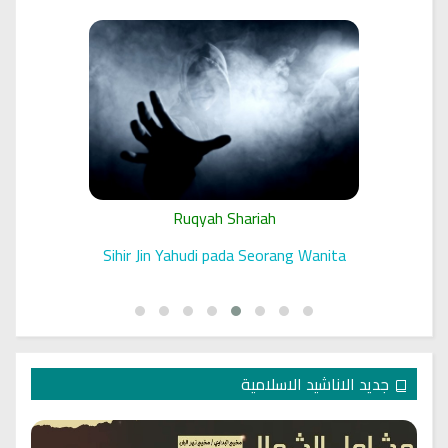
Ruqyah Shariah
 الرقية
Sihir Jin Yahudi pada Seorang Wanita
جديد الاناشيد الاسلامية