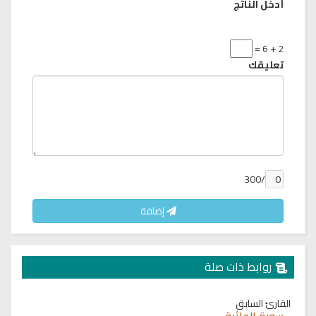
أدخل الناتج
2 + 6 =
تعليقك
/300
إضافة
روابط ذات صلة
القارئ السابق
سورة الجاثية