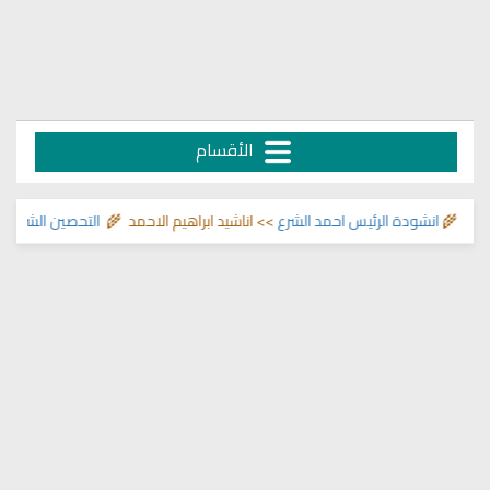
الأقسام
 🌾
انشودة الرئيس احمد الشرع
>> اناشيد ابراهيم الاحمد 🌾
التحصين الشرعي للبي