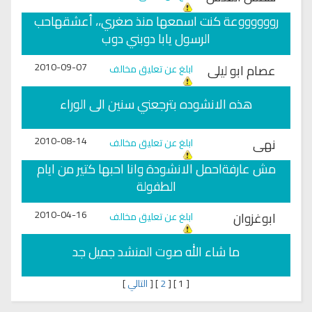
رووووووعة كنت اسمعها منذ صغري،، أعشقهاحب
الرسول يابا دوبني دوب
2010-09-07
عصام ابو ليلى
ابلغ عن تعليق مخالف
هذه الانشوده بترجعني سنين الى الوراء
2010-08-14
نهى
ابلغ عن تعليق مخالف
مش عارفةاحمل الانشودة وانا احبها كتير من ايام
الطفولة
2010-04-16
ابوغزوان
ابلغ عن تعليق مخالف
ما شاء الله صوت المنشد جميل جد
[
1
]
[
2
]
[
التالي
]