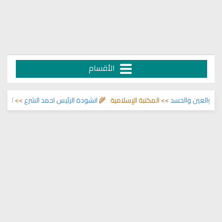
الأقسام
عين والحسد
>> المكتبة الإسلامية 🌾
انشودة الرئيس احمد الشرع
>> اناشيد ابرا