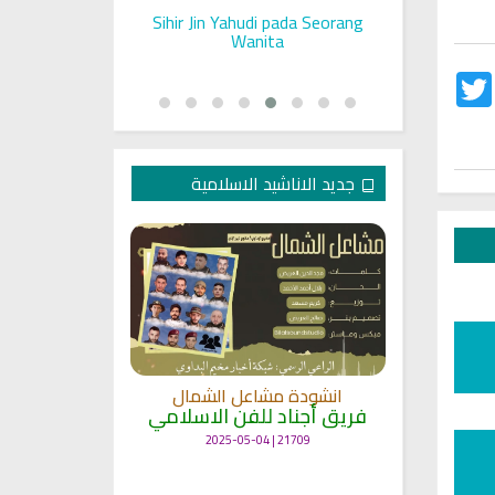
ll on a Woman
Sihir Jin Yahudi pada Seorang
Ruqyah S
Rashid Al Afasy Mp3 الرقية
Wanita
Twitter
Fac
جديد الاناشيد الاسلامية
انشودة
انشودة مشاعل الشمال
أنا
ة
فريق أجناد للفن الاسلامي
لاسلامي
19337 | 2025-04-09
21709 | 2025-05-04