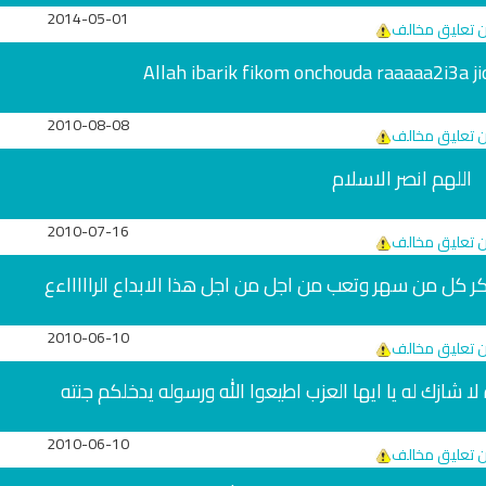
2014-05-01
ن تعليق مخالف
Allah ibarik fikom onchouda raaaaa2i3a j
2010-08-08
ن تعليق مخالف
اللهم انصر الاسلام
2010-07-16
ن تعليق مخالف
كر كل من سهر وتعب من اجل من اجل هذا الابداع الراااااءع
تلاوة جديدة للشيخ مشاري
لغة
العفاسي تهتز لها القلوب
ترجمة معاني القرآن صوت
تلاوات منوعة
2010-06-10
التاميلية
ن تعليق مخالف
الترجمات الصوتية
13796 | 2024-05-29
القرآن Mp3
 لا شازك له يا ايها العزب اطيعوا الله ورسوله يدخلكم جنته
7147 | 2024-05-29
2010-06-10
ن تعليق مخالف