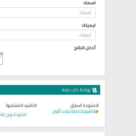
اسمك
ايميلك
أدخل الناتج
8 + 4 =
روابط ذات صلة
الانشودة السابق
الاناشيد المتشابهة
انشودة ايامنا صارت أفراح
انشودة وين ايام