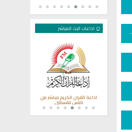
اذاعات البث المباشر
ن السعودية
اذاعة القران الكريم مباشر من
راديو الشبكة ا
نابلس فلسطين
مصر 