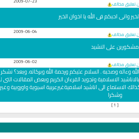
2009-07-23
ن تعليق مخالف
خير وانى احبكم فى الله يا اخوان الخير
2009-06-04
ن تعليق مخالف
مشكورين على النشيد
2009-06-02
ن تعليق مخالف
له وءاله وصحبه . السلام عليكم ورحمة الله وبركاته. وبعد؟ نشكر
لاناشيد الاسلامية وتجويد القرءان الكريم وبعض المقالات التى ل
د كذالك الاستماع الى اناشيد اسلاميةغيرعربية اسيوية واوروبية وغي
وشكرا
]
1
[