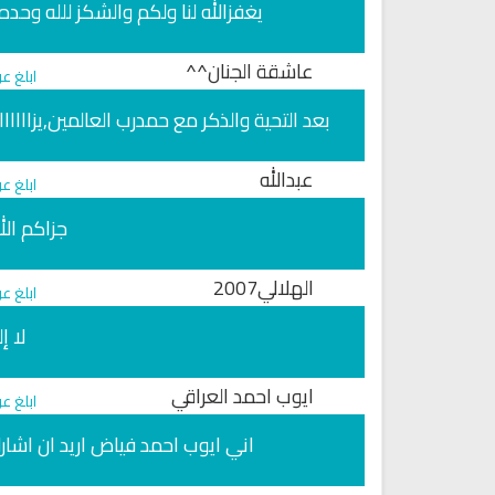
يغفزالله لنا ولكم والشكز للله وحده
عاشقة الجنان^^
ابلغ ع
بعد التحية والذكر مع حمدرب العالمين,يزااااا
عبدالله
ابلغ ع
جزاكم الله 
الهلالي2007
ابلغ ع
لا إ
لقران الكريم مباشرة بصوت الشيخ
راديو الشيخ عبد المحسن العبيك
سعد الغامدي
للقران الكريم
ايوب احمد العراقي
ابلغ ع
اني ايوب احمد فياض اريد ان اشارك 