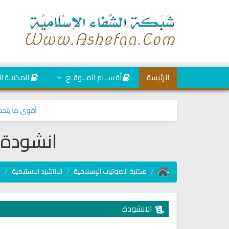
الرئيسة
أقســام المــوقـع
المكتبـة ا
أقوى ما يتحصن به ا
انشودة ص
مكتبة الصوتيات الإسلامية
الاناشيد الاسلامية
أ
الانشودة