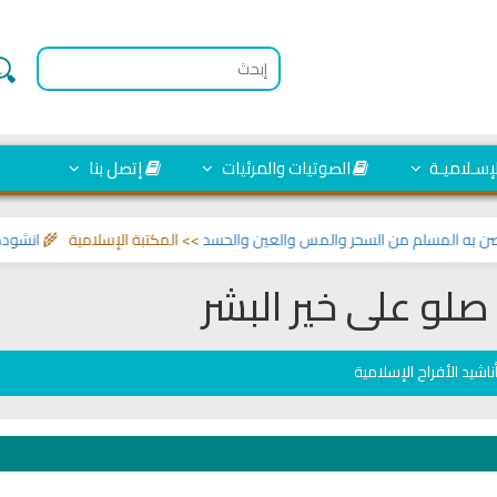
لإسـلاميـة
الصوتيات والمرئيات
إتصل بنا
لمسلم من السحر والمس والعين والحسد
>> المكتبة الإسلامية 🌾
انشودة الرئيس
لو على خير البشر
ناشيد الأفراح الإسلامية