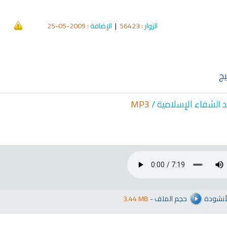
الزوار
: 56423
|
الإضافة
: 2009-05-25
يج
د الشفاء الإسلا
مية /
MP3
لأنشودة
حجم الملف
-
3.44 MB
qyah Shariah
Ruqyah Shariah