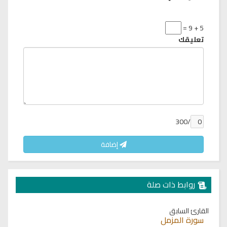
5 + 9 =
تعليقك
/300
إضافة
روابط ذات صلة
القارئ السابق
سورة المزمل