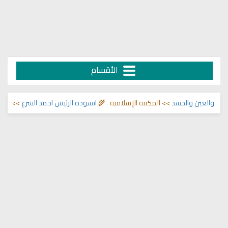
الأقسام
العين والحسد
>> المكتبة الإسلامية 🌾
انشودة الرئيس احمد الشرع
>> اناشيد ابر