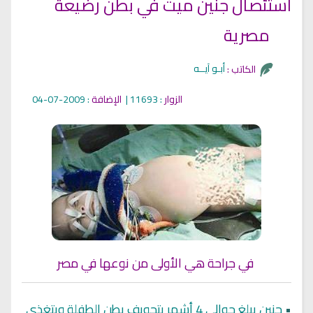
استئصال جنين ميت في بطن رضيعة
مصرية
أبـو آيــه
الكاتب :
الزوار
: 11693 |
الإضافة
: 2009-07-04
في جراحة هي الأولى من نوعها في مصر
•
جنين يبلغ حوالي 4 أشهر بتجويف بطن الطفلة ويتغذى