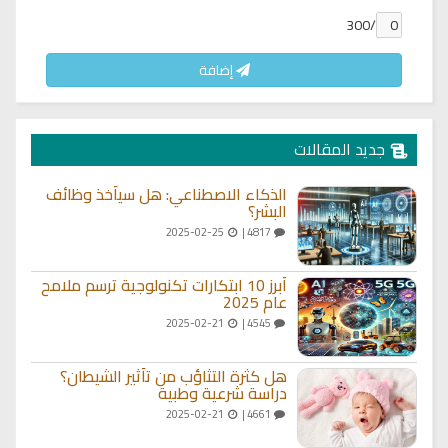
/300
إضافة
جديد المقالات
الذكاء الاصطناعي: هل سيأخذ وظائف
البشر؟
2025-02-25
4817 |
أبرز 10 ابتكارات تكنولوجية ترسم ملامح
عام 2025
2025-02-21
4545 |
هل كثرة التثاؤب من تأثير الشيطان؟
دراسة شرعية وطبية
2025-02-21
4661 |