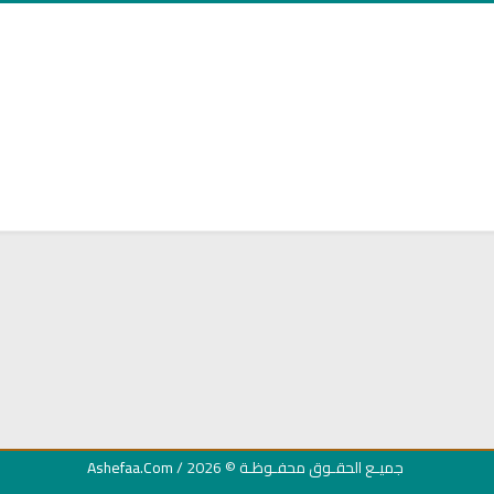
يخ
البث المباشر للقران الكريم بصوت
راديو لتفسير القرآن ال
مشاري العفاسي
جميـع الحقـوق محفـوظـة
© 2026 /
Ashefaa.Com