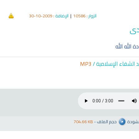
الزوار
: 10586
|
الإضافة
: 2009-10-30
دى
 الله الله
د الشفاء الإسلا
مية /
MP3
أنشودة
حجم الملف
-
704.66 KB
qyah Shariah
Ruqyah Shariah