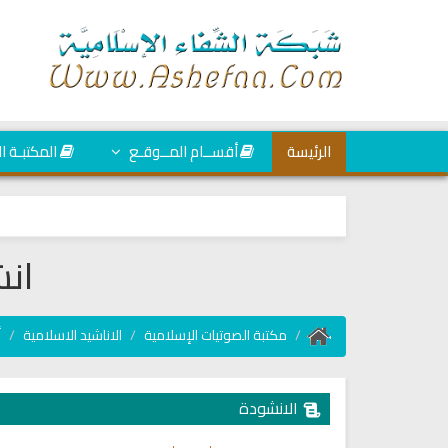
الرئيسة
أقســام المــوقـع
المكتبـة ا
انش
مكتبة الصوتيات الإسلامية
الاناشيد الاسلامية
أ
الانشودة