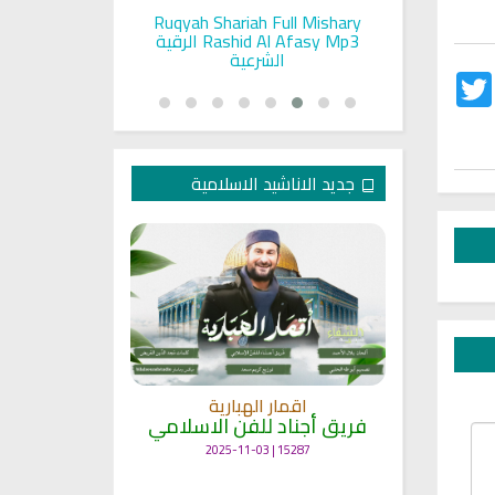
pada Seorang
Ruqyah Shariah Full Mishary
Ruqyah ac
and Sunnah
Rashid Al Afasy Mp3 الرقية
a
an
الشرعية
Twitter
Fac
جديد الاناشيد الاسلامية
انشودة م
اقمار الهبارية
فريق أجناد
مي
فريق أجناد للفن الاسلامي
21728 | 2025-05-04
15287 | 2025-11-03