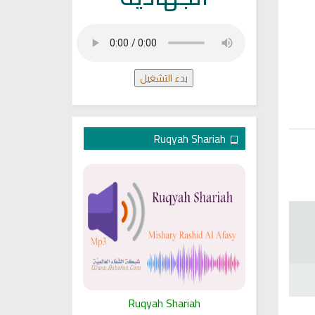
بدء التشغيل
Ruqyah Shariah
ariah
Ruqyah Shariah
Ru