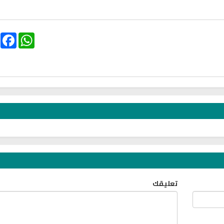
cording to the Quran
Why Do You Feel at Peace When
 to treat witchcraft,
Listening to the Quran, Even If
d the evil eye
You Don’t Understand It?
ebook
WhatsApp
تعليقك
انشودة تلك أ
انشودة الرئيس احمد الشرع
أناشيد الأم
اناشيد ابراهيم الاحمد
3635 | 2026-03-30
1544 | 2026-06-20