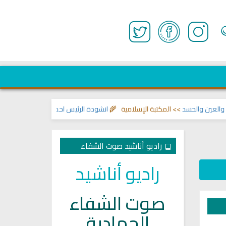
ين والحسد
>> المكتبة الإسلامية 🌾
انشودة الرئيس احمد الشرع
>> اناشيد ابراهي
راديو أناشيد صوت الشفاء
راديو أناشيد
صوت الشفاء
الجهادية