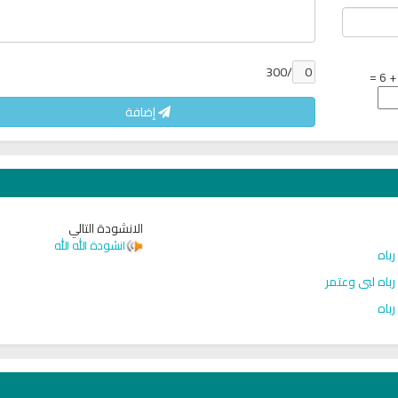
/300
إضافة
الانشودة التالي
تلاوة جديدة للشيخ
انشودة الله الله
ترجمة معاني القرآن صوت الى اللغة
رباه
العفاسي تهتز لها 
التايلاندية
تلاوات منوع
رباه لبى وعتمر
الترجمات الصوتية لمعاني
القرآن Mp3
13813 | 2024-05-29
رباه
6808 | 2024-05-29
ري
سي