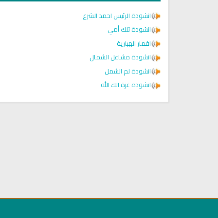
انشودة الرئيس احمد الشرع
انشودة تلك أمي
اقمار الهبارية
انشودة مشاعل الشمال
انشودة لم الشمل
انشودة غزة الك الله
اديو الشيخ محمود علي البنا للقران
القرآن الكريم مباشرة بصوت الش
الكريم
عبد الرحمن السديس