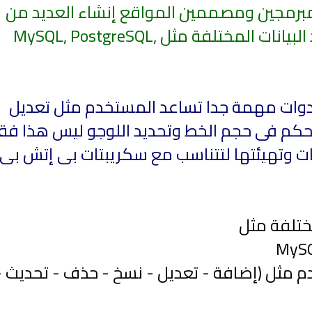
 PHPMaker يمكن للمبرمجين ومصممين المواقع إنشاء العديد من
السكريبتات حتى تتعامل مع قواعد البيانات المختلفة مثل MySQL, PostgreSQL,
برنامج PHPMaker على أدوات مهمة جدا تساعد المستخدم مثل تعديل
التحكم فى حجم الخط وتحديد اللوجو ليس هذا ف
ات وتهيئتها لتتناسب مع سكريبتات بى إتش بى 
ختلفة مثل
MySQ
 مثل (إضافة - تعديل - نسخ - حذف - تحديث -