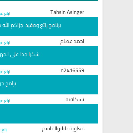
Tahsin Asinger
ابلغ ع
برنامج رائع ومفيد، جزاكم الله 
احمد عصام
ابلغ ع
شكرا جدا على الجهد
n2416559
ابلغ ع
برامج جوا
نسكافيه
ابلغ ع
معاويةعلىابوالقاسم
ابلغ