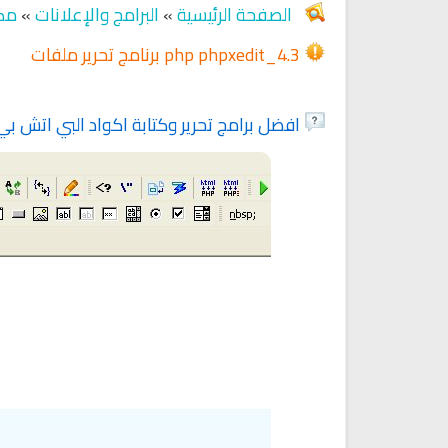
الصفحة الرئيسية
»
البرامج والإعلانات
»
مكت
برنامج تحرير ملفات php phpxedit_4.3
Ruqyah Shariah
Ruqyah Shariah
Discover Islam and Muslims
Ruqya regained her sight
افضل برامج تحرير وكتابة اكواد البي اتش بي
religion!