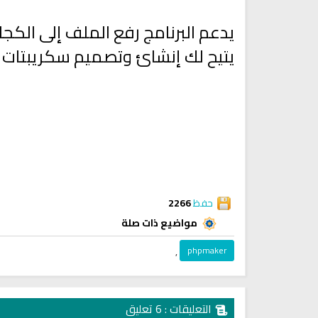
يدعم البرنامج رفع الملف إلى الكج
يتيح لك إنشائ وتصميم سكريبتات 
حفظ
2266
مواضيع ذات صلة
,
phpmaker
التعليقات : 6 تعليق