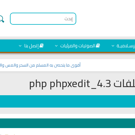
لإسـلاميـة
الصوتيات والمرئيات
إتصل بنا
أقوى ما يتحصن به المسلم من السحر والمس والعين وا
php phpxed