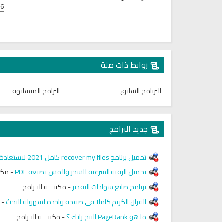
6 + 2 =
روابط ذات صلة
البرنامج السابق
البرامج المتشابهة
جديد البرامج
تحميل برنامج recover my files كامل 2021 لاستعادة الملفات المحذوفة
تحميل الرقية الشرعية للسحر والمس بصيغة PDF
-
مكتب
برنامج صانع شهادات التقدير
-
مكتبـــة البـرامج
القران الكريم كاملا في صفحة واحدة لسهولة البحث
-
ما هو PageRank البيج رانك ؟
-
مكتبـــة البـرامج