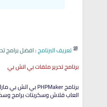
راديو الشيخ صلاح بو خاطر للقران
راديو الشيخ توفيق الصايغ للقر
الكريم
الكريم
تعريف البرنامج
:
افضل برامج تحر
برنامج تحرير ملفات بي اتش بي
برنامج PHPMaker بي
العاب فلاش وسكربتات برامج وسكرب