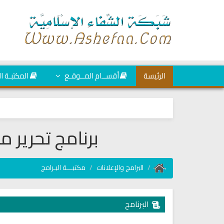
الرئيسة
أقســام المــوقـع
المكتبـة ا
برنامج تحرير ملفات it_4.3
البرامج والإعلانات
مكتبـــة البـرامج
البرنامج