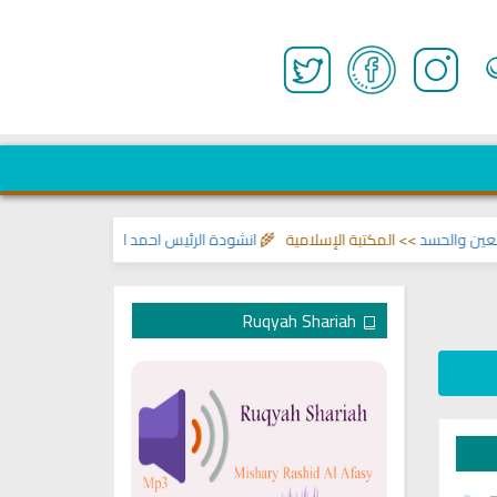
لحسد
>> المكتبة الإسلامية 🌾
انشودة الرئيس احمد الشرع
>> اناشيد ابراهيم الا
Ruqyah Shariah