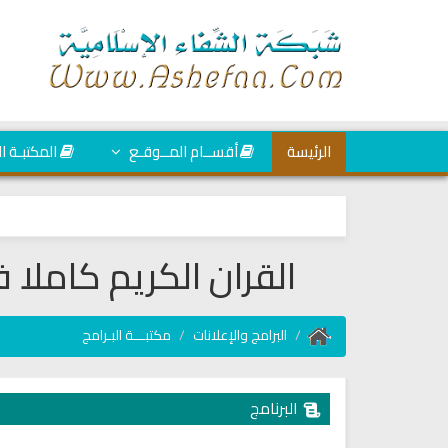
الرئيسة
أقســام المــوقـع
المكتبـة ا
القران الكريم كاملا
البرامج والإعلانات
مكتبـــة البـرامج
البرنامج