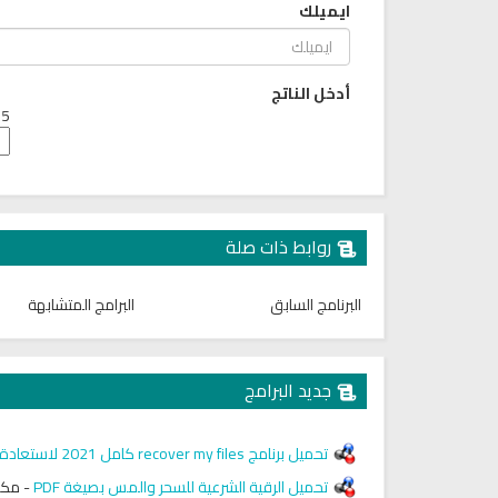
ايميلك
أدخل الناتج
5 + 4 =
روابط ذات صلة
البرنامج السابق
البرامج المتشابهة
جديد البرامج
تحميل برنامج recover my files كامل 2021 لاستعادة الملفات المحذوفة
تحميل الرقية الشرعية للسحر والمس بصيغة PDF
-
مكتب