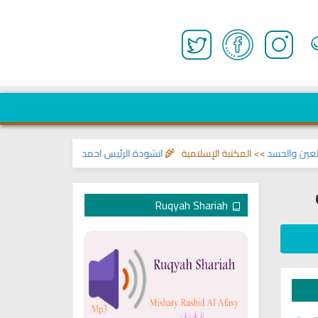
الحسد
>> المكتبة الإسلامية 🌾
انشودة الرئيس احمد الشرع
>> اناشيد ابراهيم ال
Ruqyah Shariah