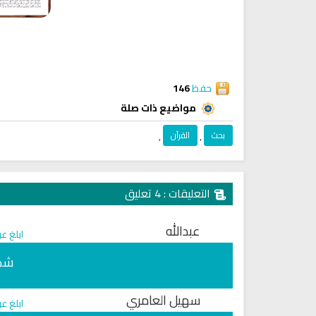
حفظ
146
مواضيع ذات صلة
بحث
,
القرآن
,
التعليقات : 4 تعليق
عبدالله
ابلغ ع
شكر
سهيل العامري
ابلغ ع