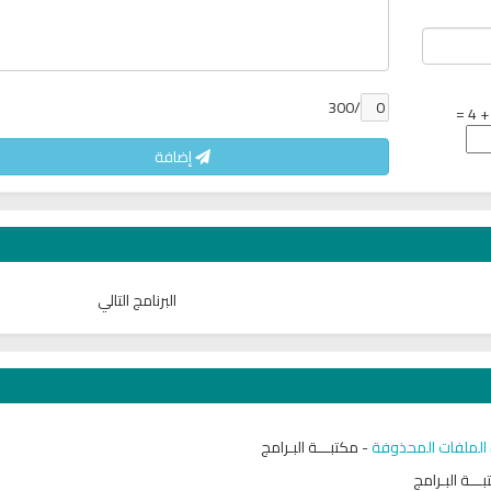
/300
إضافة
البرنامج التالي
-
مكتبـــة البـرامج
ـــة البـرامج