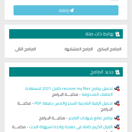
إضافة
روابط ذات صلة
البرنامج السابق
البرامج المتشابهة
البرنامج التالي
جديد البرامج
تحميل برنامج recover my files كامل 2021 لاستعادة
الملفات المحذوفة
-
مكتبـــة البـرامج
تحميل الرقية الشرعية للسحر والمس بصيغة PDF
-
مكتبـــة
البـرامج
برنامج صانع شهادات التقدير
-
مكتبـــة البـرامج
القران الكريم كاملا في صفحة واحدة لسهولة البحث
-
مكتبـــة