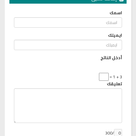
اسمك
ايميلك
أدخل الناتج
3 + 1 =
تعليقك
/300