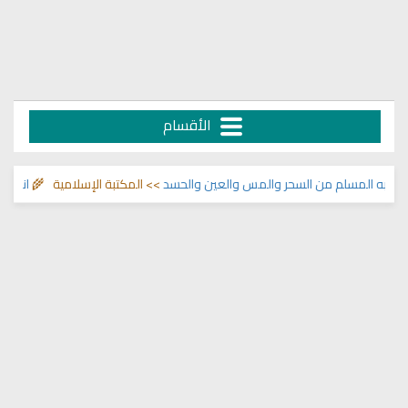
الأقسام
ه المسلم من السحر والمس والعين والحسد
>> المكتبة الإسلامية 🌾
انشودة الر