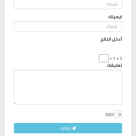
ايميلك
أدخل الناتج
3 + 1 =
تعليقك
/300
إضافة