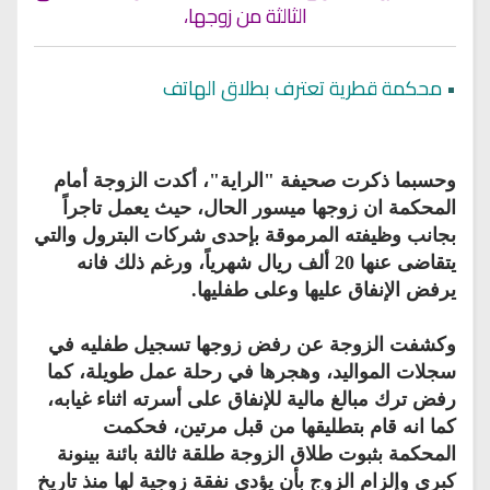
الثالثة من زوجها،
•
محكمة قطرية تعترف بطلاق الهاتف
وحسبما ذكرت صحيفة "الراية"، أكدت الزوجة أمام
المحكمة ان زوجها ميسور الحال، حيث يعمل تاجراً
بجانب وظيفته المرموقة بإحدى شركات البترول والتي
يتقاضى عنها 20 ألف ريال شهرياً، ورغم ذلك فانه
يرفض الإنفاق عليها وعلى طفليها.
وكشفت الزوجة عن رفض زوجها تسجيل طفليه في
سجلات المواليد، وهجرها في رحلة عمل طويلة، كما
رفض ترك مبالغ مالية للإنفاق على أسرته اثناء غيابه،
كما انه قام بتطليقها من قبل مرتين، فحكمت
المحكمة بثبوت طلاق الزوجة طلقة ثالثة بائنة بينونة
كبرى وإلزام الزوج بأن يؤدي نفقة زوجية لها منذ تاريخ