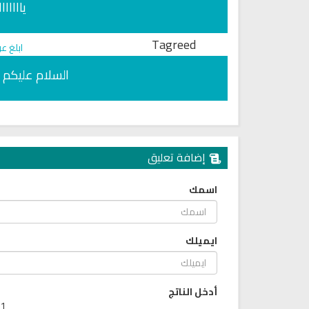
يااااا
Tagreed
ابلغ ع
السلام عليكم ش
إضافة تعليق
اسمك
راديو الشيخ عبدالمحسن الحارثي
اذاعة القران الكريم من لبنان - ا
للقران الكريم
المباشر
ايميلك
أدخل الناتج
1 + 9 =