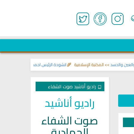
 والحسد
>> المكتبة الإسلامية 🌾
انشودة الرئيس احمد الشرع
>> اناشيد ابراهيم 
راديو أناشيد صوت الشفاء
راديو أناشيد
صوت الشفاء
الجهادية