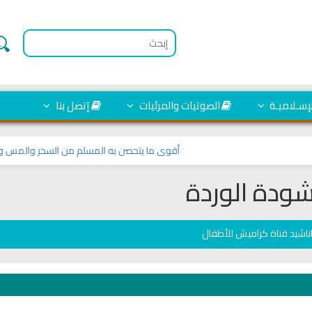
لإسـلاميـة
الصوتيات والمرئيات
إتصل بنا
أقوى ما يتحصن به المسلم من السحر والمس والعين
شودة الوردة
ناشيد قناة كراميش للأطفال