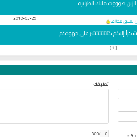
اااازين صوووت ملاك الطرايره
2010-03-29
ن تعليق مخالف
كراً إليكم كتتتتتتتتتتير على جهودكم
]
1
[
تعليقك
لبث
راديو الشيخ محمود علي البنا للقران
القران الكريم مباشرة 
الكريم
ادريس ابكر
/300