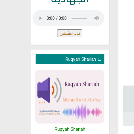
بدء التشغيل
Ruqyah Shariah
ariah
Ruqyah Shariah
Ru