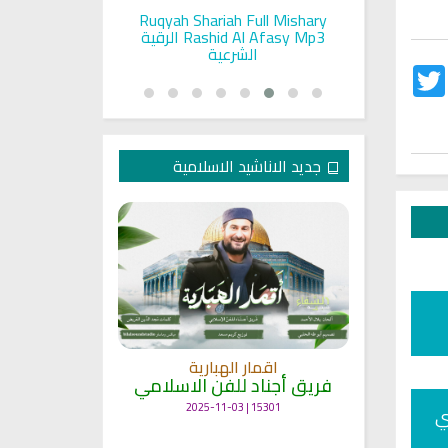
pada Seorang
Ruqyah Shariah Full Mishary
Ruqyah ac
and Sunnah
Rashid Al Afasy Mp3 الرقية
a
an
الشرعية
Twitter
Fac
جديد الاناشيد الاسلامية
انشودة م
اقمار الهبارية
فريق أجناد
مي
فريق أجناد للفن الاسلامي
21755 | 2025-05-04
15301 | 2025-11-03
ي