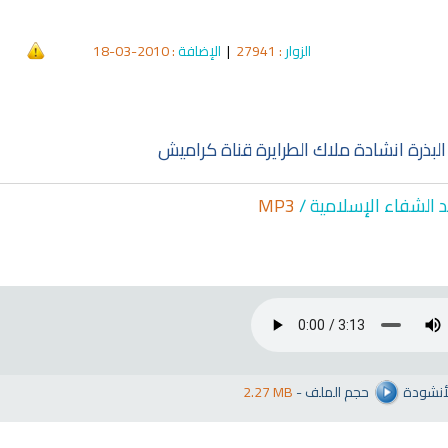
الزوار
: 27941
|
الإضافة
: 2010-03-18
بذرة انشادة ملاك الطرايرة قناة كراميش
د الشفاء الإسلا
مية /
MP3
لأنشودة
حجم الملف
-
2.27 MB
qyah Shariah
Ruqyah Shariah