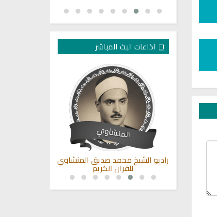
اذاعات البث المباشر
بصوت الشيخ
راديو الشيخ محمد صديق المنشاوي
راديو مباشر ل
للقران الكريم
الشيخ اب