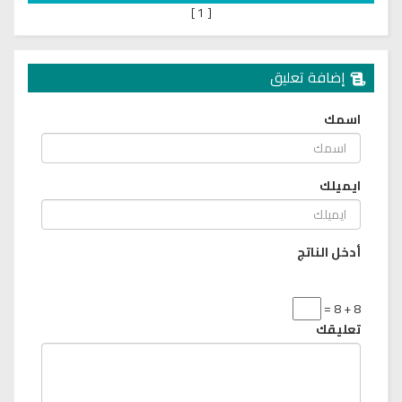
]
1
[
إضافة تعليق
اسمك
ايميلك
أدخل الناتج
8 + 8 =
تعليقك