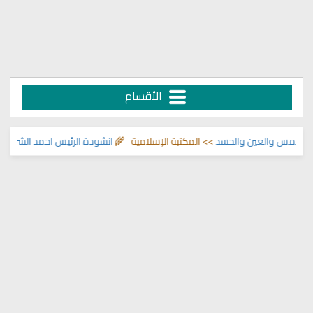
الأقسام
لمس والعين والحسد
>> المكتبة الإسلامية 🌾
انشودة الرئيس احمد الشرع
>> اناش