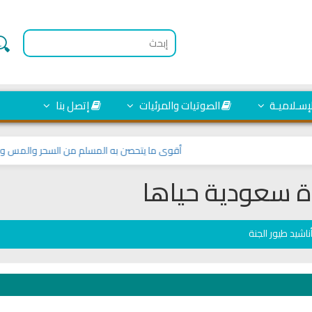
لإسـلاميـة
الصوتيات والمرئيات
إتصل بنا
أقوى ما يتحصن به المسلم من السحر والمس والعين و
 سعودية حياها
ناشيد طيور الجنة