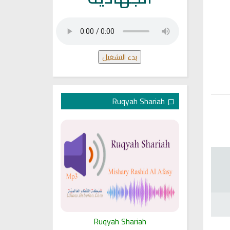
بدء التشغيل
Ruqyah Shariah
ariah
Ruqyah Shariah
Ru