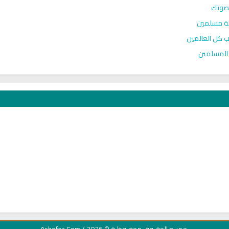
صوتك
يلة مسلمين
ارب كل العالمين
 المسلمين
جميـع الحقـوق محفـوظـة
© 2026 /
Ashefaa.Com