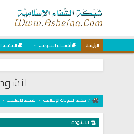
الرئيسة
أقســام المــوقـع
المكتبـة ا
انشودة
مكتبة الصوتيات الإسلامية
الاناشيد الاسلامية
أ
الانشودة