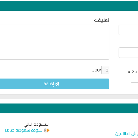
تعليقك
/300
إضافة
الانشودة التالي
انشودة سعودية حياها
وش الظالمين