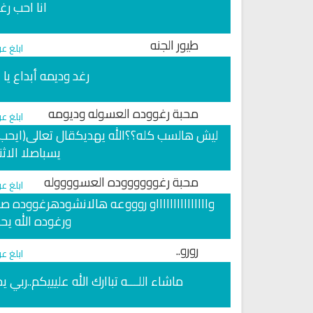
انا احب رغ
طيور الجنه
ابلغ ع
رغد وديمه أبداع يا 
محبة رغووده العسوله وديومه
ابلغ ع
ليش هالسب كله؟؟الله يهديكقال تعالى(ايحب 
يسباصلا الاث
محبة رغووووووده العسووووله
ابلغ ع
واااااااااااااااو روووعه هالانشودهرغووده صو
ورغوده الله ي
راديو الشيخ صلاح بو خاطر للقران
القرآن الكريم مباشرة بصوت الش
الكريم
ناصر القطامي
رورو..
ابلغ ع
ماشاء اللـــه تباارك الله عليييكم..ر