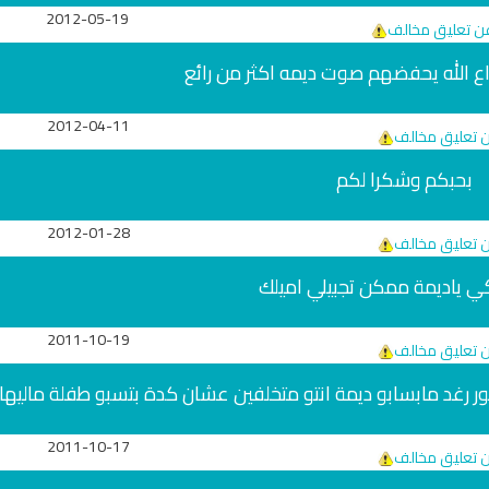
2012-05-19
عن تعليق مخالف
اااع الله يحفضهم صوت ديمه اكثر من رائع
2012-04-11
ن تعليق مخالف
بحبكم وشكرا لكم
2012-01-28
ن تعليق مخالف
كي ياديمة ممكن تجبيلي اميلك
تلاوة جديدة للشيخ
ترجمة معاني القرآن صوت الى اللغة
العفاسي تهتز لها 
التايلاندية
تلاوات منوع
2011-10-19
الترجمات الصوتية لمعاني
ن تعليق مخالف
القرآن Mp3
13813 | 2024-05-29
ر رغد مابسابو ديمة انتو متخلفين عشان كدة بتسبو طفلة ماليها 
6808 | 2024-05-29
ري
سي
2011-10-17
ن تعليق مخالف