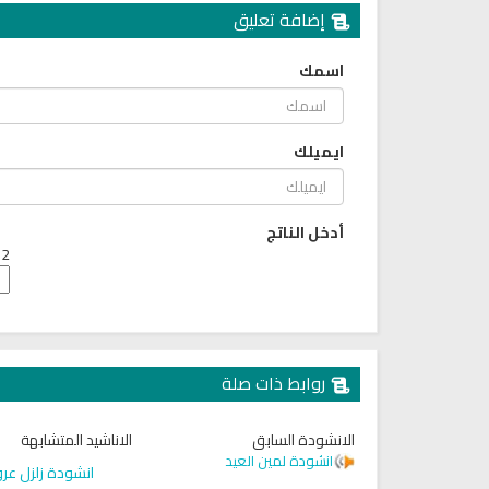
إضافة تعليق
اسمك
ايميلك
أدخل الناتج
2 + 2 =
روابط ذات صلة
الانشودة السابق
الاناشيد المتشابهة
انشودة لمين العيد
انشودة زلزل عر