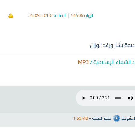
الزوار
: 51506
|
الإضافة
: 2010-09-24
مة بشار ورغد الوزان
د الشفاء الإسلا
مية /
MP3
لأنشودة
حجم الملف
-
1.65 MB
qyah Shariah
Ruqyah Shariah