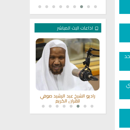
اذاعات البث المباشر
حد
ي
لكريم بصوت
راديو الشيخ عبد الرشيد صوفي
القران الكريم
سي
للقران الكريم
عبد