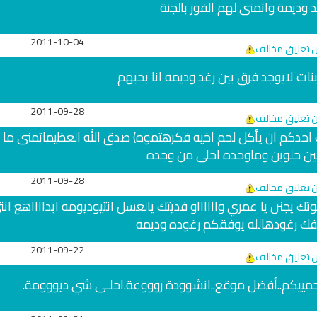
د وديمة واتمنى لهم الفوز بالجنة
2011-10-04
ن تعليق مخالف
بنات لايوجد فرق بين رغد وديمه انا بحبهم
2011-09-28
ن تعليق مخالف
احدكم ان يأكل لحم اخيه فكرهتموه) صدق الله العظيماتمنى ما 
نين حلوين وماوحده احلى من وحده
2011-09-28
ن تعليق مخالف
تك يجنن يا عمري وااااااو فديتك يالعسل انتيوديومه ابدااااهع انت
حفك رغودهالله يوفقكم رغوده وديمه
يخ
القران الكريم مرتل بصوت الشيخ عبد
البث المباشر للقران ا
الباسط
مشاري العفا
2011-09-22
ن تعليق مخالف
بي يحمييكم..أفضل موقع..انشوودة روووعة.احلـى شي ديووومة.