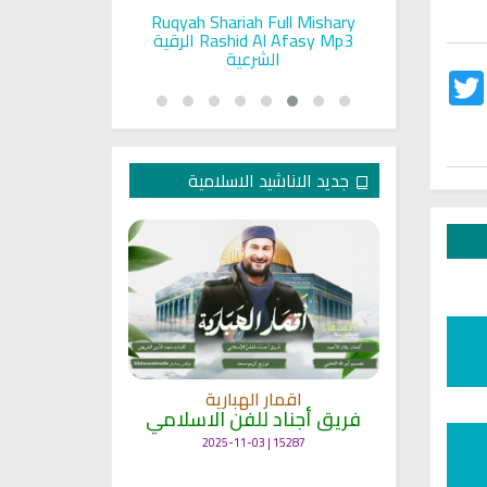
pada Seorang
Ruqyah Shariah Full Mishary
Ruqyah ac
and Sunnah
Rashid Al Afasy Mp3 الرقية
a
an
الشرعية
Twitter
Fac
جديد الاناشيد الاسلامية
انشودة م
اقمار الهبارية
فريق أجناد
مي
فريق أجناد للفن الاسلامي
21728 | 2025-05-04
15287 | 2025-11-03