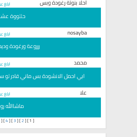
احلا بنوتة رغودة وبس
ابلغ ع
حللووة عشان
nosayba
ابلغ ع
ررروعة ورغودة ودي
محمد
ابلغ ع
ابي احمل الانشودة بس ماني قادر لو س
علا
ابلغ ع
ماشاالله ر
5
[
]
4
[
]
3
[
]
2
[
]
1
[