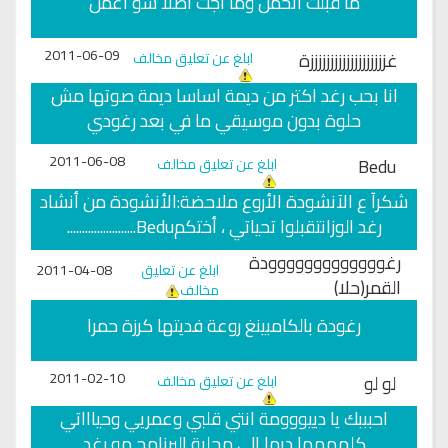
ما قبلت اتحمل وما اجت اصلا شو اعمل
2011-06-09
غزززززززززززززززززززة
ابلغ عن تعليق مخالف
انا بحب رغد اكتر من ديمة اساسا ديمة صوتها مش
حلوة بدون موسيقي ما في بعد رغودي
2011-06-08
Bedu
ابلغ عن تعليق مخالف
شكرآ ع الآنشودة الأروع ملاحضة:الأنشودة من أنشاد
رغد الوزانتقبلوا تحياتي ، أختكمBedu.......................
رغووووووووووووودة
ابلغ عن تعليق
2011-04-08
القمر(حلا)
مخالف
رغودة بالكامبينغ روعة فديتها كرزة حمرا
2011-02-10
لو لو
ابلغ عن تعليق مخالف
احبببك يا دييووومة انتي قلبي وعمريي وحياااتي
كلهههها ديما الي محلية البرنامج مو رغد