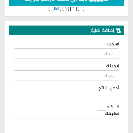
[
1
]
[
2
]
[
3
]
[
التالي
]
إضافة تعليق
اسمك
ايميلك
أدخل الناتج
9 + 6 =
تعليقك