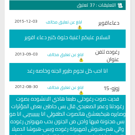
التعليقات : 37 تعليق
2015-12-03
دعاءاقوير
ابلغ عن تعليق مخالف
السلام عليكم اغنية حلوة كتير دعاء اقوير
رغوده للفن
2013-09-03
ابلغ عن تعليق مخالف
عنوان
انا احب كل نجوم طيور الجنه وخاصه رغد
2012-08-30
زوزو-15
ابلغ عن تعليق مخالف
فديت صوت رغودتي طبعا هاذي الانشوده بصوت
رغودتنا وعمر الصعيدي قال بس حاطين بعض المؤثرات
وصايره هيكبعشق هالصوت الطفولي انا ييييييربي انا مو
بس مجنونة فيها واجن من الجنون بحب مهبولين رغوده
والي هم=هبوش (مهبولة رغوده وبس-هبوشا الدميلا