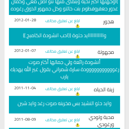
)اوجهلها اكبر تحيه وبتمنى منها تتو اصل معي وكمان
غدور جعفروفطوم بنت خالتو وكل جمهور الذوق رغوده
2012-01-28
هجور
ابلغ عن تعليق مخالف
وااااااااااايد حلوة ((احب انشودة الكامبج ))
2012-01-07
مجهولة
ابلغ عن تعليق مخالف
أنشودة رائعة ولي جمالها أكثر صوت
رغووووووووووودة سارة شمراني بقول غير الله يهديك
يارب
2011-11-04
زينة الحياه
ابلغ عن تعليق مخالف
وايد حلو النشيد بس مخربنه صوت رغد وايد شين
محبة ولودي
2011-08-09
ابلغ عن تعليق مخالف
ورغودي