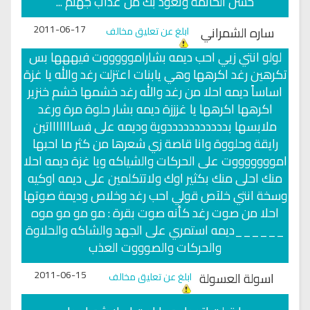
حسن الخاتمة ونعوذ بك من عذاب جهنم ...
2011-06-17
ساره الشمراني
ابلغ عن تعليق مخالف
لولو انتي زيي احب ديمه بشاراموووووت فيههها بس
تكرهين رغد اكرهها وهي يابنات اعتزلت رغد والله يا غزة
اساساً ديمه احلا من رغد والله رغد خشمها خشم خنزير
اكرهها اكرهها يا غزززة ديمه بشار حلوة مرة ورغد
ملابسها بدددددددددددوية وديمه على فساااااااتين
رايقة وحلووة وانا قاصة زي شعرها من كثر ما احبها
اموووووووت على الحركات والشياكه ويا غزة ديمه احلا
منك احلى منك بكثير اوك ولاتتكلمين على ديمه اوكيه
وسخة انتي خلآص قولي احب رغد وخلاص وديمة صوتها
احلا من صوت رغد كأنه صوت بقرة : مو مو مو موه
______ديمه استمري على الجهد والشاكه والحلاوة
والحركات والصوووت العذب
2011-06-15
اسولة العسولة
ابلغ عن تعليق مخالف