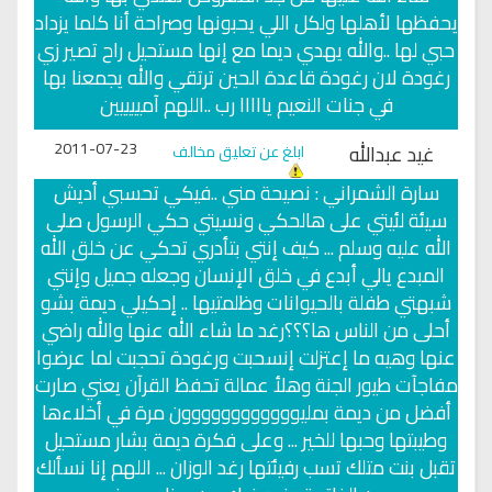
يحفظها لأهلها ولكل اللي يحبونها وصراحة أنا كلما يزداد
حبي لها ..والله يهدي ديما مع إنها مستحيل راح تصير زي
رغودة لان رغودة قاعدة الحين ترتقي والله يجمعنا بها
في جنات النعيم يااااا رب ..اللهم آمييييين
2011-07-23
غيد عبدالله
ابلغ عن تعليق مخالف
سارة الشمراني : نصيحة مني ..فيكي تحسبي أديش
سيئة لئيتي على هالحكي ونسيتي حكي الرسول صلى
الله عليه وسلم ... كيف إنتي بتأدري تحكي عن خلق الله
المبدع يالي أبدع في خلق الإنسان وجعله جميل وإنتي
شبهتي طفلة بالحيوانات وظلمتيها .. إحكيلي ديمة بشو
أحلى من الناس ها؟؟؟رغد ما شاء الله عنها والله راضي
عنها وهيه ما إعتزلت إنسحبت ورغودة تحجبت لما عرضوا
مفاجآت طيور الجنة وهلأ عمالة تحفظ القرآن يعني صارت
أفضل من ديمة بمليوووووووووووون مرة في أخلاءها
وطيبتها وحبها للخير ... وعلى فكرة ديمة بشار مستحيل
تقبل بنت متلك تسب رفيئتها رغد الوزان ... اللهم إنا نسألك