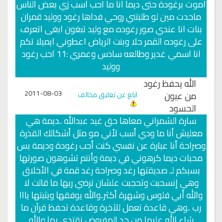
اموت برغودة حتى ديما انا ما احب اسب زي بعض الناس
ماحدت مين لو طلبتني روحي فداها رغود ووليد قمران
بنات انا عندي صور رغوده مع وليد تبغون ابغى اتعرف
على رغوده القمر حلا وبنت الرياض اعطوني ايميلا تكم
انا اسمي غدير وطالعه سادس وعمري :11 احب رغود
ووليد
الله يحفظ رغود
2011-08-03
من عيون
ابلغ عن تعليق مخالف
الحسود
سارة الشمراني معاها حق غيد عبدالله ..ديمة هي
معليش أنا ما ودي أسب لأني مو مثل أشكالك القذرة
وصراحة أنا عبارة عن نفسي كنت أحب رغودة وديمة بس
محبات ديما كرهوني في ديمة وأنتم تشوهون صورتها
بسبكم لـ صديقتها رغد وصراحة رغد قمة في الأخلاق
وهي إنسحبت وتحجبت علشان ترضي ربها ما قالت لا
والله أبي فلوس وشهرة أكثر..والله يوفقها ويثبتها يااا
رب ..وهي قاعدة تعمل للآخرة وقاعدة تحفظ قرآن ما
شاء الله عليها من جد المفروض نقتدي بها والله