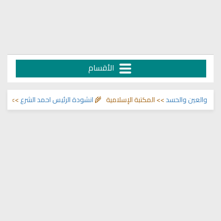
الأقسام
لعين والحسد
>> المكتبة الإسلامية 🌾
انشودة الرئيس احمد الشرع
>> اناشيد ابرا