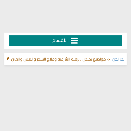
الأقسام
ط الجن
>> مواضيع تختص بالرقية الشرعية وعلاج السحر والمس والعين 🌾
قناة و