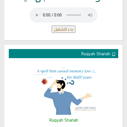
بدء التشغيل
Ruqyah Shariah
Ruqyah Shariah