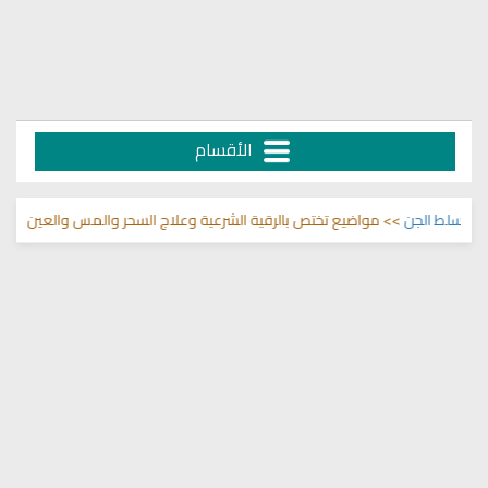
الأقسام
لط الجن
>> مواضيع تختص بالرقية الشرعية وعلاج السحر والمس والعين 🌾
قناة 