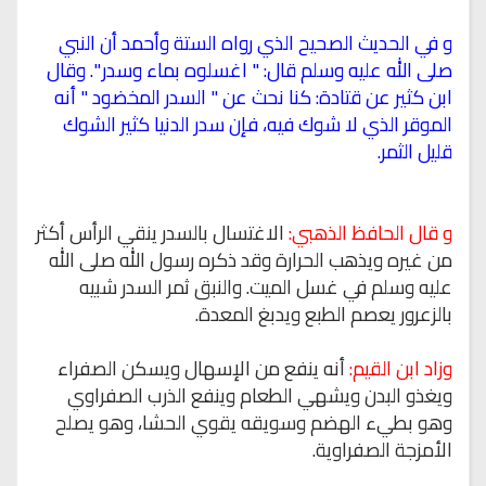
و في الحديث الصحيح الذي رواه الستة وأحمد أن النبي
صلى الله عليه وسلم قال: " اغسلوه بماء وسدر ". وقال
ابن كثير عن قتادة: كنا نحث عن " السدر المخضود " أنه
الموقر الذي لا شوك فيه، فإن سدر الدنيا كثير الشوك
قليل الثمر.
و قال الحافظ الذهبي:
الاغتسال بالسدر ينقي الرأس أكثر
من غيره ويذهب الحرارة وقد ذكره رسول الله صلى الله
عليه وسلم في غسل الميت. والنبق ثمر السدر شبيه
بالزعرور يعصم الطبع ويدبغ المعدة.
وزاد ابن القيم:
أنه ينفع من الإسهال ويسكن الصفراء
ويغذو البدن ويشهي الطعام وينفع الذرب الصفراوي
وهو بطيء الهضم وسويقه يقوي الحشا، وهو يصلح
الأمزجة الصفراوية.