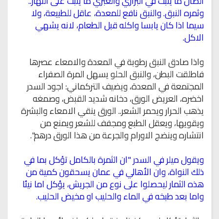
الضال ما ينبت في البراري والغبري ما ينبت على النهار..
وثمره النبق. والنبق نافع للمعدة، عاقل للطبيعة، ولا
سيما اذا كان يابسا واكله قبل الطعام، لانه يشهي
الاكل.
واذا صادق النبق رطوبة في المعدة والامعاء عصرها
فاطلقت البطن، والنبق الحلو يسهل المرة الصفراء
المجتمعة في المعدة، ويضيف التركماني: اجود السدر
اخضره، العريض الورق، دخانه شديد القبض، وصمغه
يذهب الحرار ويحمر الشعر.. الورق ينقي الامعاء والبشرة
ويقويها، ويعقل الطبع ومجفف للشعر ويمنع من
انتشاره وينضج الاورام والجرعة من هذا الورق درهم".
ويقول ميلر في السدر "ان الثمرة بالكامل تؤكل بما في
ذلك النواة، وان الأهالي في عمان يسحقون كمية من
هذه الثمار ليحصلوا على نوع من الجريش، يؤكل اما نيئا
واما بعد طبخه في الماء والحليب او مخيض الحليب.