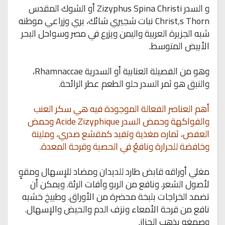
و السدر Zizyphus Spina Christi أو الشوك المقدس
Christ,s Thorn نبات شجيري شائك، بري وزراعي موطنه
شبه الجزيرة العربية واليمن ويزرع في مصر وسواحل البحر
الأبيض المتوسط.
وهو من الفصيلة العنابية أو السدرية Rhamnaccae،
والنبق هو ثمر السدر حلو الطعم عطر الرائحة.
أهم العناصر الفعالة الموجودة فيه هي سكر العنب
والفواكهة وحمض السدر Acide Zizyphique وحمض
العفص، ثماره مغذية وتفيد كمقشع صدري، وملينة
وخافضة للحرارة ونافعٌ في الحصبة وقرحة المعدة.
مغلي أوراقه قابض طارد للديدان ومضاد للإسهال ومقوٍ
لأصول الشعر.
ونافع من الربو وآفات الرئة.
ويمكن أن
تضمد الخراجات بلبخة محضرة من الأوراق. وطبيخ خشبه
نافع من قرحة الأمعاء ونزف الدم والحيض والإسهال.
وصمغه يذهب الحزاز.