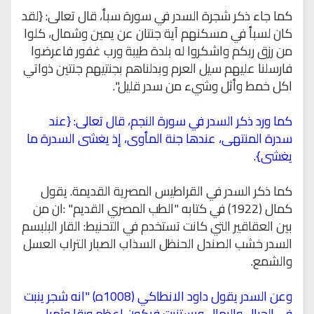
كما جاء ذكر شجرة السدر في سورة سبأ، قال تعالى: {لقد
كان لسبأ في مسكنهم آية جنتان عن يمين وشمال، كلوا
من رزق ربكم واشكروا له بلدة طيبة ورب غفور فاعرضوا
فارسلنا عليهم سيل العرم وبدلناهم بجنتيهم جنتين ذواتي
اكل خمط وأثل وشيء من سدر قليل".
كما ورد ذكر السدر في سورة النجم، قال تعالى: {عند
سدرة المنتهى، عندها جنة المأوى، إذ يغشى السدرة ما
يغشى}.
كما ذكر السدر في القراطيس المصرية القديمة. يقول
كمال (1922) في كتابه "الطب المصري القديم" :ان من
بين العقاقير التي كانت تستخدم في التحنيط: القار البلبسم
السدر خشب الصندل الحنظل السذاب الصبار التراب العسل
والشمع.
وعن السدر يقول داود الانطاكي (1008ه) "انه شجر ينبت
في الجبال والرمال ويستنبت فيكون اعظم ورقا وثمرا.