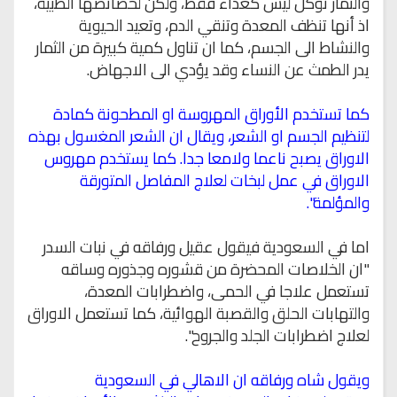
والثمار تؤكل ليس كغذاء فقط، ولكن لخصائصها الطبية،
اذ أنها تنظف المعدة وتنقي الدم، وتعيد الحيوية
والنشاط الى الجسم، كما ان تناول كمية كبيرة من الثمار
يدر الطمث عن النساء وقد يؤدي الى الاجهاض.
كما تستخدم الأوراق المهروسة او المطحونة كمادة
لتنظيم الجسم او الشعر، ويقال ان الشعر المغسول بهذه
الاوراق يصبح ناعما ولامعا جدا. كما يستخدم مهروس
الاوراق في عمل لبخات لعلاج المفاصل المتورقة
والمؤلمة".
اما في السعودية فيقول عقيل ورفاقه في نبات السدر
"ان الخلاصات المحضرة من قشوره وجذوره وساقه
تستعمل علاجا في الحمى، واضطرابات المعدة،
والتهابات الحلق والقصبة الهوائية، كما تستعمل الاوراق
لعلاج اضطرابات الجلد والجروح".
ويقول شاه ورفاقه ان الاهالي في السعودية