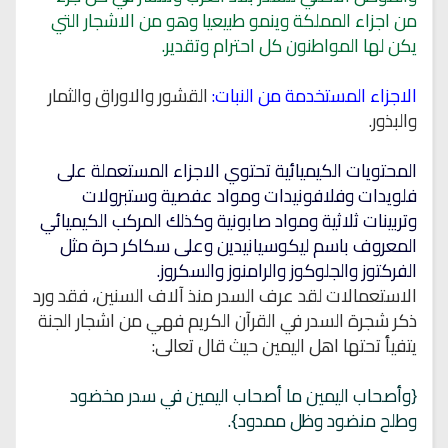
من اجزاء المملكة وينمو طبيعيا وهو من الاشجار التي
يكن لها المواطنون كل احترام وتقدير.
الاجزاء المستخدمة من النبات:
القشور والاوراق والثمار
والبذور.
المحتويات الكيميائية تحتوي الاجزاء المستعملة على
فلويدات وفلافونيدات ومواد عفصية وستبرولات
وتربينات ثلاثية ومواد صابونية وكذلك المركب الكيميائي
المعروف باسم ليكوسيانيدين وعلى سكاكر حرة مثل
الفركتوز والجلوكوز والرامنوز والسكروز.
الاستعمالات لقد عرف السدر منذ آلاف السنين، فقد ورد
ذكر شجرة السدر في القرآن الكريم فهي من اشجار الجنة
يتفيأ تحتها اهل اليمين حيث قال تعالى:
{وأصحاب اليمين ما أصحاب اليمين في سدر مخضود
وطلح منضود وظل ممدود}.