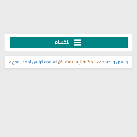
الأقسام
عين والحسد
>> المكتبة الإسلامية 🌾
انشودة الرئيس احمد الشرع
>> اناشيد ابراه