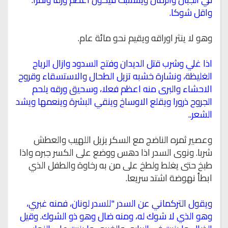
واقل شوكا.
وهو لا ينثر اوراقه ويقيم نحو مائة عام.
اذا غلي وشرب قتل الديدان وفتح السدود وازال الرياح
الغليظة، ونشارة خشبه تزيل الطحال والاستسقاء وقروح
الاحشاء والبرى منه اعظم فعلا، وسحيق ورقه يلحم
الجروح ذرورا ويقلع الاوساخ وينقي البشرة وينعمها ويشد
الشعر..
وعصير ثمره الناضج مع السكر يزيل اللهيب والعطش
شربا. ونوى السدر اذا دهس ووضع على الكسر جبره واذا
طبخ حتى يغلط ولطخ على من به رخاوة والطفل الذي
ابطأ نهوضة اشتد سريعا.
ويقول التركماني عن السدر "للسدر لونان، فمنه غبري،
وهو الذي لا شوك له، ومنه ضال وهو ذو الشوك. وقيل