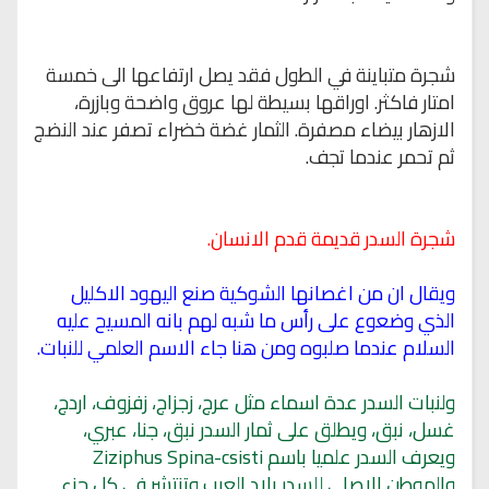
شجرة متباينة في الطول فقد يصل ارتفاعها الى خمسة
امتار فاكثر.
اوراقها بسيطة لها عروق واضحة وبازرة،
الازهار بيضاء مصفرة.
الثمار غضة خضراء تصفر عند النضج
ثم تحمر عندما تجف.
شجرة السدر قديمة قدم الانسان.
ويقال ان من اغصانها الشوكية صنع اليهود الاكليل
الذي وضعوع على رأس ما شبه لهم بانه المسيح عليه
السلام عندما صلبوه ومن هنا جاء الاسم العلمي للنبات.
ولنبات السدر عدة اسماء مثل عرج، زجزاج، زفزوف، اردج،
غسل، نبق، ويطلق على ثمار السدر نبق، جنا، عبري،
ويعرف السدر علميا باسم Ziziphus Spina-csisti
والموطن الاصلي للسدر بلاد العرب وتنتشر في كل جزء