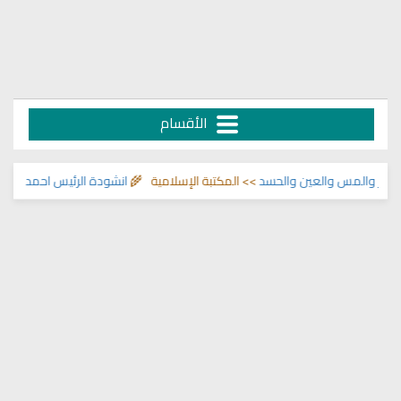
الأقسام
 والمس والعين والحسد
>> المكتبة الإسلامية 🌾
انشودة الرئيس احمد الشرع
>> ا