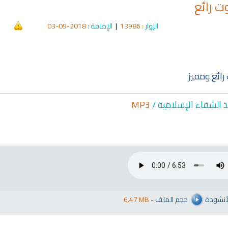
ت رائع
الزوار
: 13986
|
الإضافة
: 2018-09-03
ائع ومميز
د الشفاء الإسلا
مية /
MP3
لأنشودة
حجم الملف
-
6.47 MB
qyah Shariah
Ruqyah Shariah