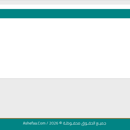
ان
راديو الشيخ خالد القحطاني للقران
القران الكريم مجود ب
الكريم
عبد الباسط
جميـع الحقـوق محفـوظـة
© 2026 /
Ashefaa.Com