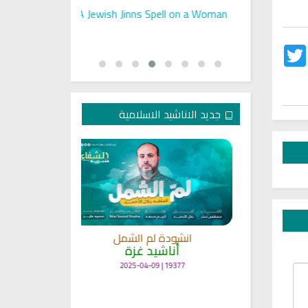
used Memory
A Jewish Jinns Spell on a Woman
Sihir Jin
ee Years
Twitter
Fac
جديد الاناشيد الاسلامية
انشودة 
الأناشيد الل
انشودة لم الشمل
لشمال
أناشيد غزة
20696 | 2025-03-24
لاسلامي
19377 | 2025-04-09