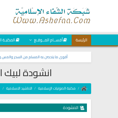
الرئيسة
أقســام المــوقـع
المكتبـة ا
أقوى ما يتحصن به المسلم من السحر والمس والعي
انشودة لبيك ا
مكتبة الصوتيات الإسلامية
الاناشيد الاسلامية
ا
الانشودة