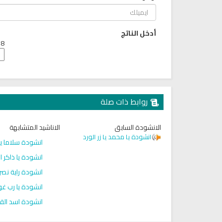
أدخل الناتج
8 + 8 =
روابط ذات صلة
الانشودة السابق
الاناشيد المتشابهة
تلاوة جديدة للشيخ مشاري
انشودة يا محمد يا زر الورد
جمة معاني القرآن صوت الى اللغة
انشودة سلاما يا 
العفاسي تهتز لها القلوب
التايلاندية
تلاوات منوعة
انشودة يا ذاكر 
الترجمات الصوتية لمعاني
القرآن Mp3
13829 | 2024-05-29
انشودة راية نص
6813 | 2024-05-29
انشودة يا رب غ
انشودة اسد القي