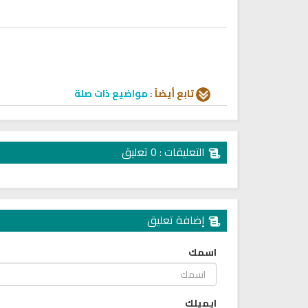
uqyah according to the Quran
Why Do You Feel at Peace Whe
d Sunnah to treat witchcraft,
Listening to the Quran, Even If
and the evil eye
You Don’t Understand It?
تابع أيضاً :
مواضيع ذات صلة
التعليقات : 0 تعليق
إضافة تعليق
اسمك
انشودة تلك أمي
انشودة الرئيس احمد الشرع
أناشيد الأم
اناشيد ابراهيم الاحمد
3664 | 2026-03-30
1557 | 2026-06-20
ايميلك