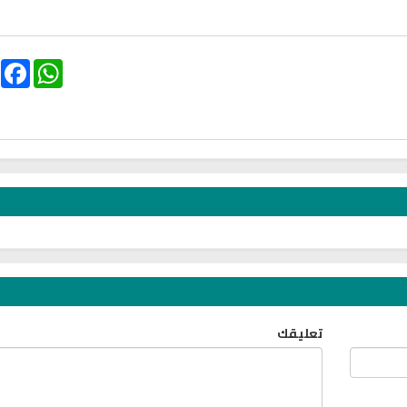
 Yahudi pada Seorang
Ruqyah Shariah Full Mishary
R
an
Rashid Al Afasy Mp3 الرقية
Wanita
الشرعية
ebook
WhatsApp
انشودة مشاعل ا
اقمار الهبارية
تعليقك
فريق أجناد للفن ا
فريق أجناد للفن الاسلامي
21755 | 2025-05-04
15301 | 2025-11-03