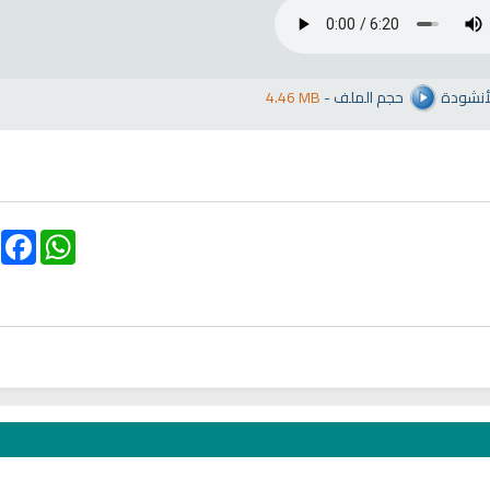
لأنشودة
حجم الملف
-
4.46 MB
ebook
WhatsApp
تلاوة جديدة للشيخ مشاري
لغة
العفاسي تهتز لها القلوب
ترجمة معاني القرآن صوت
تلاوات منوعة
التاميلية
الترجمات الصوتية
13835 | 2024-05-29
القرآن Mp3
7174 | 2024-05-29