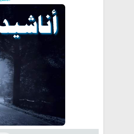
y Do You Feel at Peace When
Discover Islam and Muslims
stening to the Quran, Even If
religion!
You Don’t Understand It?
انشودة رثاء ابو حمزة
اناشيد ابراهيم الاحمد
انشودة الرئيس احمد الشرع
اناشيد ابراهيم الاحمد
16481 | 2025-03-19
1569 | 2026-06-20