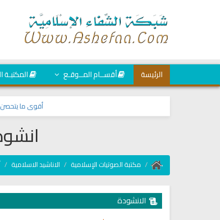
الرئيسة
أقســام المــوقـع
المكتبـة ا
أقوى ما يتحصن به الم
انشودة
مكتبة الصوتيات الإسلامية
الاناشيد الاسلامية
أ
الانشودة