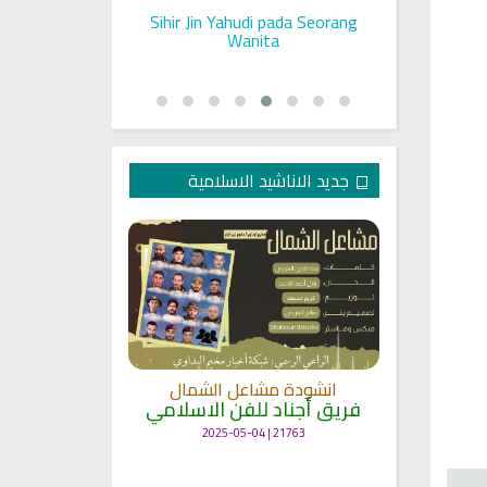
ll on a Woman
Sihir Jin Yahudi pada Seorang
Ruqyah S
Rashid Al Afasy Mp3 الرقية
Wanita
جديد الاناشيد الاسلامية
انشودة
انشودة مشاعل الشمال
أنا
ة
فريق أجناد للفن الاسلامي
لاسلامي
19390 | 2025-04-09
21763 | 2025-05-04