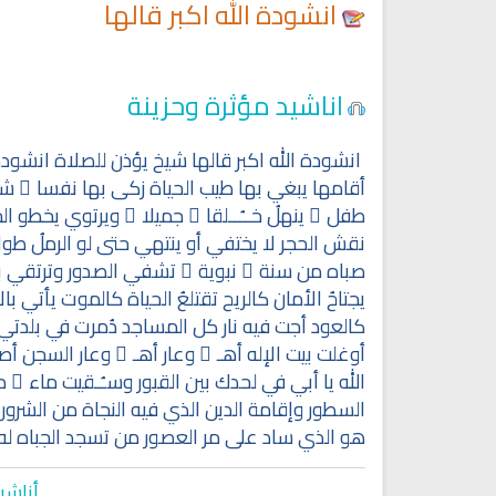
انشودة الله اكبر قالها
اناشيد مؤثرة وحزينة
انشودة الله اكبر قالها شيخ يؤذن للصلاة انشودة
أقامها يبغي بها طيب الحياة زكى بها نفسا ً شغ
طفل ٌ ينهلُ خــُــلقا ً جميلا ً ويرتوي يخطو ا
نقش الحجر لا يختفي أو ينتهي حتى لو الرملُ طواه
صباه من سنة ٍ نبوية ٍ تشفي الصدور وترتقي با
يجتاحُ الأمان كالريح تقتلعُ الحياة كالموت يأتي ب
كالعود أجت فيه نار كل المساجد دُمرت في بلدتي أ
أوغلت بيت الإله أهـ ٍ وعار أهـ ٍ وعار السجن أصب
الله يا أبي في لحدك بين القبور وسـُـقيت ماء ً
السطور وإقامة الدين الذي فيه النجاة من الشرور لو
هو الذي ساد على مر العصور من تسجد الجباه له
Ruqyah Shariah
Ruqyah Shariah
أناشي