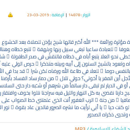
الزوار
: 14878
|
الإضافة
: 2019-03-23
 مؤثرة ورائعة *** الله أكبر قالها شيخ يؤذن للصلاة بعد الخشوع 
وفا ً للعبادة ساعيا تبغي سبيل ربها وبلهفة ٍ تتبع خطاه وهنا
لخطى نحو العلا يتبع أباه في خطاه فالنقشُ في صدر الطفولة ِ شا
 وتعود بالشيخ السنون إلى أبيه وبيته متذكرا ً حرص الولي عليه أ
لنفس دوما ً للعلا في طاعة الله ورضاه لكن شرا ً قد بدا في ال
الأجل أين المفر يا أخوتي؟ حولي تلال ٌ من دمار ساد الفساد بأرضنا
و في الديار لم تبقى دار سالماً من شرهم أو شـُبه دار حتى السلاس
ح دارنا نقضي به كل النهار والليل فيه سراجنا نتلوا بخوف وافتقار 
 صافيا ً من جنة ٍ الرب الغفور أنت الذي علمتني خط الصواب على
 كنت حيا ً يا أبي لرأيت ما نشره الصرور فالدين عاد بقوة ٍ نور الإ
 وتحيي ذكراه الصدور
qyah Shariah
Ruqyah Shariah
د الشفاء الإسلا
مية /
MP3