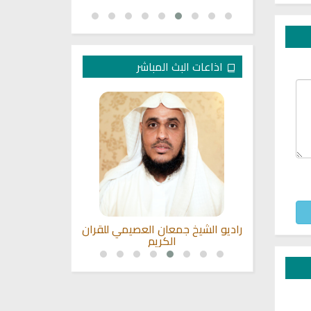
اذاعات البث المباشر
بصوت الشيخ
راديو الشيخ جمعان العصيمي للقران
اذاعة القران 
حيسني
الكريم
م