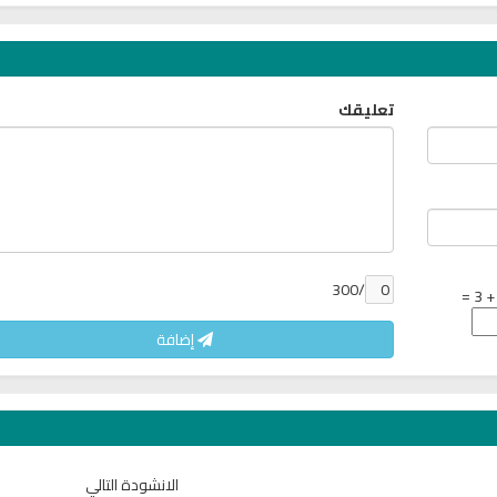
تعليقك
/300
إضافة
ر
راديو الشيخ محمد صديق المنشاوي
القران الكريم مباشرة 
للقران الكريم
محمد سليمان الم
الانشودة التالي