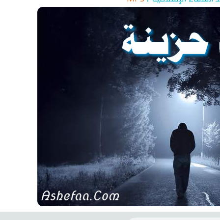
hariah Full Mishary
Ruqyah according to the Quran
Wh
and Sunnah to treat witchcraft,
Li
and the evil eye
الشرعية
اقمار الهباري
انشودة تلك أمي
فريق أجناد للفن ا
أناشيد الأم
15310 | 2025-11-03
3677 | 2026-03-30