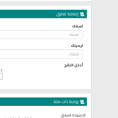
إضافة تعليق
اسمك
ايميلك
أدخل الناتج
7 + 3 =
راديو الشيخ توفيق الصايغ للقران
راديو فتاوى اسلامية بث مباش
الكريم
روابط ذات صلة
الانشودة السابق