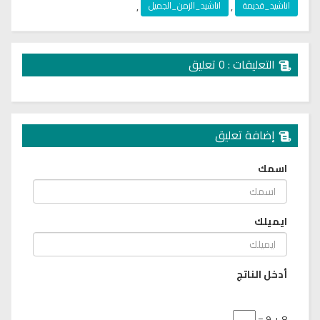
اناشيد_قديمة
,
اناشيد_الزمن_الجميل
,
التعليقات : 0 تعليق
إضافة تعليق
اسمك
ايميلك
أدخل الناتج
8 + 9 =